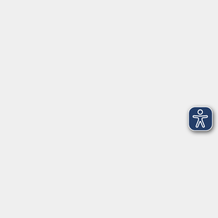
mehr laden
AGB
Datenschutzerklärung
Impressum
Newsletter
| Login für Kursleitende
Widerruf
Programm
Gesellschaft