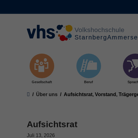
Skip to main content
Gesellschaft
Beruf
Sprac
You are here:
Über uns
Aufsichtsrat, Vorstand, Träger
Aufsichtsrat
Juli 13, 2026