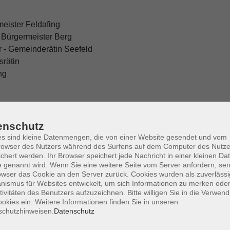
meister Feldafing
1. Bürgermeister Berg
er - Gemeinderätin Seefeld
srätin
ng
rmeisterin Tutzing
enschutz
s sind kleine Datenmengen, die von einer Website gesendet und vom
owser des Nutzers während des Surfens auf dem Computer des Nutze
rgAmmersee e.V.
chert werden. Ihr Browser speichert jede Nachricht in einer kleinen Dat
 genannt wird. Wenn Sie eine weitere Seite vom Server anfordern, se
owser das Cookie an den Server zurück. Cookies wurden als zuverlässi
ismus für Websites entwickelt, um sich Informationen zu merken oder
tivitäten des Benutzers aufzuzeichnen. Bitte willigen Sie in die Verwen
okies ein. Weitere Informationen finden Sie in unseren
schutzhinweisen.
Datenschutz