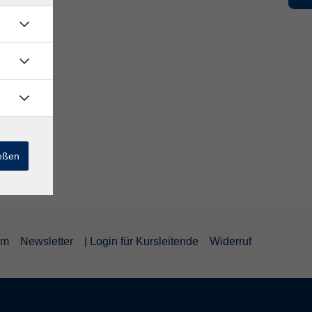
ießen
um
Newsletter
| Login für Kursleitende
Widerruf