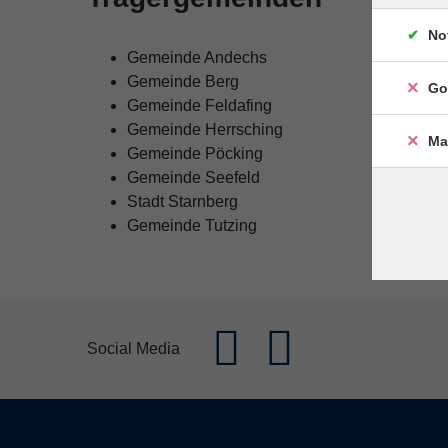
No
Gemeinde Andechs
Gemeinde Berg
Go
Gemeinde Feldafing
Gemeinde Herrsching
Ma
Gemeinde Pöcking
Gemeinde Seefeld
Stadt Starnberg
Gemeinde Tutzing
Social Media