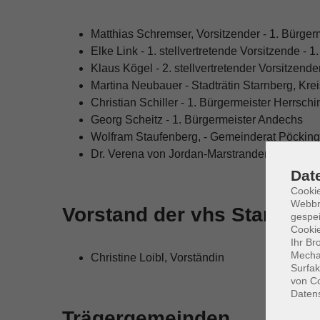
Matthias Schremser, Vorsitzender - 1. Bürger
Elke Link - 1. stellvertretende Vorsitzende - 
Klaus Kögel - 2. stellvertretender Vorsitzend
Martina Neubauer - Stadträtin Starnberg, Krei
Christian Schiller - 1. Bürgermeister Herrschi
Georg Scheitz - 1. Bürgermeister Andechs
Wolfram Staufenberg, - Gemeinderat Pöcking
Dr. Verena von Jordan-Marstrander - 3. Bürge
Dat
Cookie
Webbr
Vorstand der vhs Starnbe
gespei
Cookie
Ihr Br
Mechan
Christine Loibl, Vorständin
Surfak
von Co
Daten
Trägergemeinden