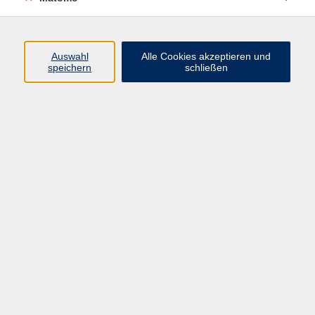
Englisch Spezial
2
Englisch 60+
6
Englisch A1
3
Auswahl
Alle Cookies akzeptieren und
speichern
schließen
Englisch A2
6
Englisch B1
10
Englisch Konversation
17
Business English - Englisch für den Beruf
3
Englisch B2
10
Englisch Spezial
6
Englisch C1
7
Englisch C2
4
Ergebnisse filtern