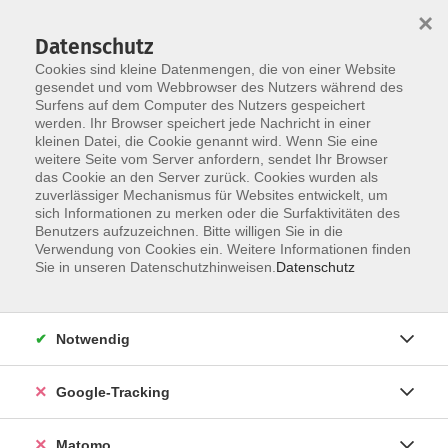
×
Datenschutz
Cookies sind kleine Datenmengen, die von einer Website
gesendet und vom Webbrowser des Nutzers während des
Surfens auf dem Computer des Nutzers gespeichert
Skip to main content
werden. Ihr Browser speichert jede Nachricht in einer
kleinen Datei, die Cookie genannt wird. Wenn Sie eine
weitere Seite vom Server anfordern, sendet Ihr Browser
das Cookie an den Server zurück. Cookies wurden als
Englisch
zuverlässiger Mechanismus für Websites entwickelt, um
sich Informationen zu merken oder die Surfaktivitäten des
Benutzers aufzuzeichnen. Bitte willigen Sie in die
Verwendung von Cookies ein. Weitere Informationen finden
Sie in unseren Datenschutzhinweisen.
Datenschutz
29 Kurse
Notwendig
zurück zu Sprachen und Integration
Google-Tracking
Kurse nach Themen
Sprachberatung Englisch
3
Matomo