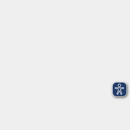
Gesellschaft
Beruf
Sprachen
Gesundheit
Kultur
Junge vhs
Online & Hybrid
Verbraucherbildung
Inhalte
Startseite
Programm
Aktuelles