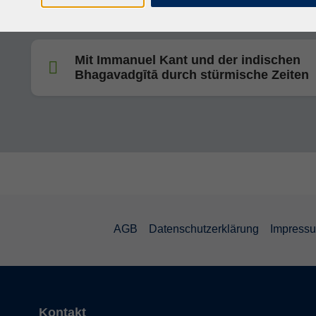
Mit Immanuel Kant und der indischen
Bhagavadgītā durch stürmische Zeiten
AGB
Datenschutzerklärung
Impress
Kontakt