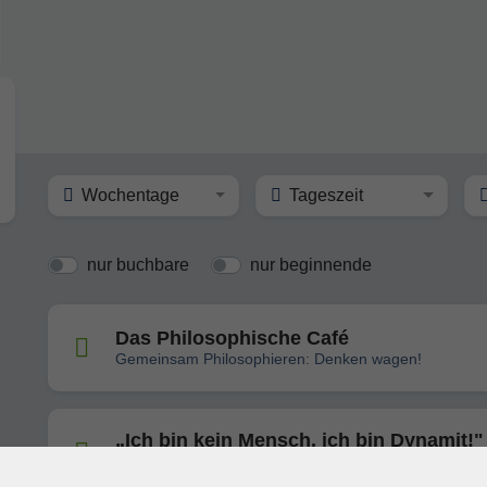
Wochentage
Tageszeit
nur buchbare
nur beginnende
Das Philosophische Café
Gemeinsam Philosophieren: Denken wagen!
„Ich bin kein Mensch, ich bin Dynamit!" 
Nietzsche entdecken