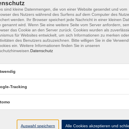
enschutz
s sind kleine Datenmengen, die von einer Website gesendet und vom
owser des Nutzers während des Surfens auf dem Computer des Nutze
Wenn ich gehe – was bleibt?
chert werden. Ihr Browser speichert jede Nachricht in einer kleinen Dat
Wer ordnet, bevor er geht, schenkt Frieden statt Frag
 genannt wird. Wenn Sie eine weitere Seite vom Server anfordern, se
owser das Cookie an den Server zurück. Cookies wurden als zuverlässi
ismus für Websites entwickelt, um sich Informationen zu merken oder
tivitäten des Benutzers aufzuzeichnen. Bitte willigen Sie in die Verwen
Wie Maschinen denken lernen - Eine Re
okies ein. Weitere Informationen finden Sie in unseren
in die Welt der KI
schutzhinweisen.
Datenschutz
KI und die Schattenmacht des
twendig
Unterbewusstseins
ogle-Tracking
Staat und Gesellschaft, Krieg und Fried
tomo
alten und im heutigen Indien
Auswahl speichern
Alle Cookies akzeptieren und schl
Authentizität: Wie 'echt' kann das Ich s