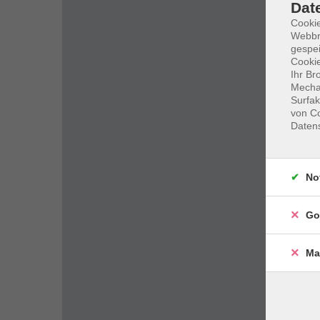
Dat
Cookie
Webbr
gespei
Cookie
Ihr Br
Mechan
Surfak
von Co
Daten
No
Go
Ma