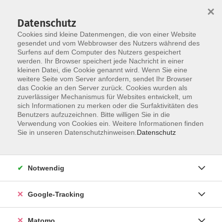
×
Datenschutz
Cookies sind kleine Datenmengen, die von einer Website
gesendet und vom Webbrowser des Nutzers während des
Surfens auf dem Computer des Nutzers gespeichert
Skip to main content
You are here:
werden. Ihr Browser speichert jede Nachricht in einer
Service
So kommen Sie zu uns
kleinen Datei, die Cookie genannt wird. Wenn Sie eine
weitere Seite vom Server anfordern, sendet Ihr Browser
das Cookie an den Server zurück. Cookies wurden als
So kommen Sie zu uns
zuverlässiger Mechanismus für Websites entwickelt, um
sich Informationen zu merken oder die Surfaktivitäten des
Benutzers aufzuzeichnen. Bitte willigen Sie in die
Verwendung von Cookies ein. Weitere Informationen finden
Die Veranstaltungsorte sind zumeist gut öffentlich
Sie in unseren Datenschutzhinweisen.
Datenschutz
angebunden. Parkplätze sind an vielen Kursorten knapp
und häufig kostenpflichtig.
Notwendig
Planen Sie Ihre individuelle Anreise mit Echtzeitdaten:
www.mvv-muenchen.de
Oder bestellen Sie sich kostenfreie Fahrpläne:
www.lk-
Google-Tracking
starnberg.de/bestellungstool
Matomo