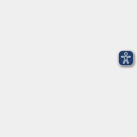
vhs StarnbergAmmersee e. V.
08151 9731210
Geschäftsstelle Starnberg: Bahnhofplatz 14, 82319
Starnberg
info@vhs-starnbergammersee.de
Geschäftsstelle Herrsching: Kienbachstr. 3, 82211
Herrsching
info@vhs-starnbergammersee.de
So erreichen Sie uns.
Öffnungszeiten