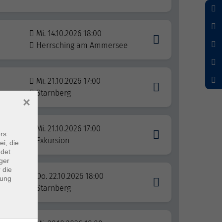
Mi. 14.10.2026 18:00
Herrsching am Ammersee
Mi. 21.10.2026 17:00
Starnberg
×
Mi. 21.10.2026 17:00
rs
Exkursion
ei, die
ndet
ger
 die
Do. 22.10.2026 18:00
dung
Starnberg