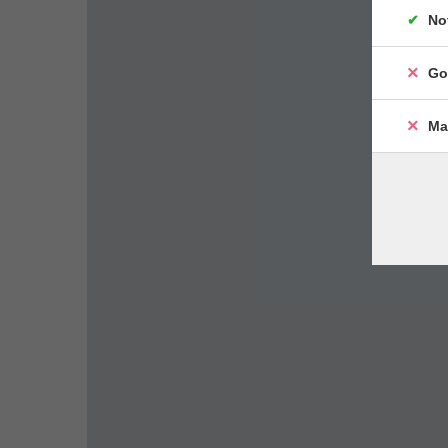
No
Go
Ma