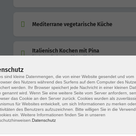
Mediterrane vegetarische Küche
Italienisch Kochen mit Pina
für Jugendliche von 10 bis 15 Jahren
enschutz
s sind kleine Datenmengen, die von einer Website gesendet und vom
Besichtigung des Bürgerenergieparks am
owser des Nutzers während des Surfens auf dem Computer des Nutze
Oberen Hirschberg in Tutzing
chert werden. Ihr Browser speichert jede Nachricht in einer kleinen Dat
 genannt wird. Wenn Sie eine weitere Seite vom Server anfordern, se
owser das Cookie an den Server zurück. Cookies wurden als zuverlässi
ismus für Websites entwickelt, um sich Informationen zu merken oder
tivitäten des Benutzers aufzuzeichnen. Bitte willigen Sie in die Verwen
Asiatisch Kochen mit dem Wok
okies ein. Weitere Informationen finden Sie in unseren
schutzhinweisen.
Datenschutz