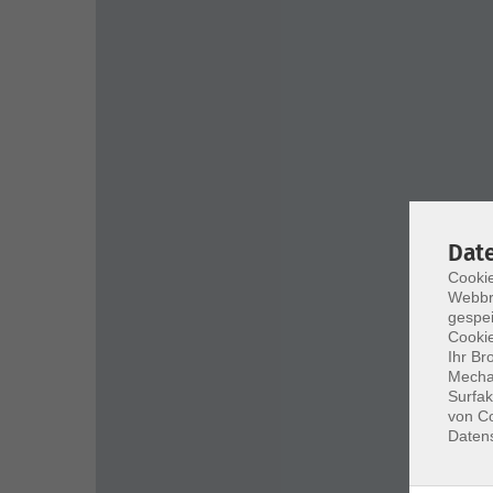
Dat
Cookie
Webbr
gespei
Cookie
Ihr Br
Mechan
Surfak
von Co
Daten