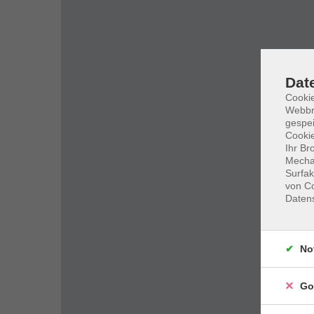
Dat
Cookie
Webbr
gespei
Cookie
Ihr Br
Mechan
Surfak
von Co
Daten
No
Go