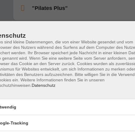
"Pilates Plus"
enschutz
Rückenfit
s sind kleine Datenmengen, die von einer Website gesendet und vom
owser des Nutzers während des Surfens auf dem Computer des Nutze
chert werden. Ihr Browser speichert jede Nachricht in einer kleinen Dat
 genannt wird. Wenn Sie eine weitere Seite vom Server anfordern, se
owser das Cookie an den Server zurück. Cookies wurden als zuverlässi
After-Work-Rückenfit
ismus für Websites entwickelt, um sich Informationen zu merken oder
tivitäten des Benutzers aufzuzeichnen. Bitte willigen Sie in die Verwen
okies ein. Weitere Informationen finden Sie in unseren
schutzhinweisen.
Datenschutz
Yoga: "Starke Mitte"
- achtsame und kraftvolle Asanas für die Körpermitte
twendig
ogle-Tracking
"Pilates Plus"