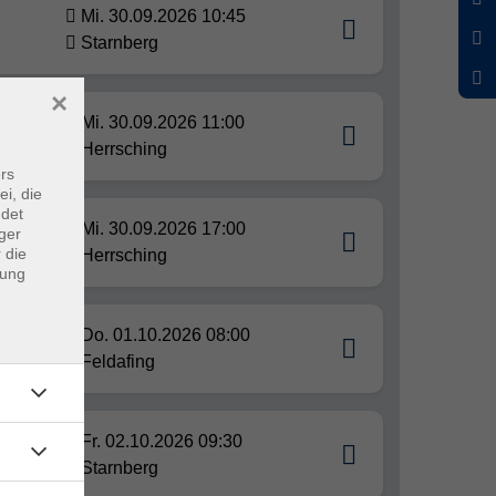
Mi. 30.09.2026 10:45
Starnberg
×
Mi. 30.09.2026 11:00
Herrsching
rs
ei, die
ndet
Mi. 30.09.2026 17:00
ger
 die
Herrsching
dung
Do. 01.10.2026 08:00
Feldafing
Fr. 02.10.2026 09:30
Starnberg