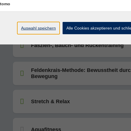
tomo
"Pilates Plus"
Auswahl speichern
Alle Cookies akzeptieren und schl
Faszien-, Bauch- und Rückentraining
Feldenkrais-Methode: Bewusstheit dur
Bewegung
Stretch & Relax
Aquafitness