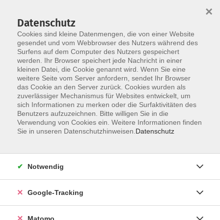
×
Datenschutz
Cookies sind kleine Datenmengen, die von einer Website
gesendet und vom Webbrowser des Nutzers während des
Surfens auf dem Computer des Nutzers gespeichert
Skip to main content
You are here:
werden. Ihr Browser speichert jede Nachricht in einer
Impressum
kleinen Datei, die Cookie genannt wird. Wenn Sie eine
weitere Seite vom Server anfordern, sendet Ihr Browser
das Cookie an den Server zurück. Cookies wurden als
zuverlässiger Mechanismus für Websites entwickelt, um
sich Informationen zu merken oder die Surfaktivitäten des
Impressum
Benutzers aufzuzeichnen. Bitte willigen Sie in die
Verwendung von Cookies ein. Weitere Informationen finden
Herausgeber und Betreiber
Sie in unseren Datenschutzhinweisen.
Datenschutz
Diese Website wird betrieben von:
Notwendig
Volkshochschule StarnbergAmmersee e.V.
(nachfolgend "VHS" genannt)
Google-Tracking
Bahnhofplatz 14
Matomo