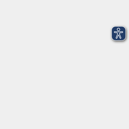
15.01.2026
Erasmus+ live erleben
Besuch aus Spanien an unserer vhs
Im Rahmen von Erasmus+ Jobshadowing, einem
Austauschprogramm für erwachsene Lernende,
Lehrende und Beschäftige in der
Erwachsenenbildung, durfte die vhs einen
Sprachlehrer der offiziellen spanischen