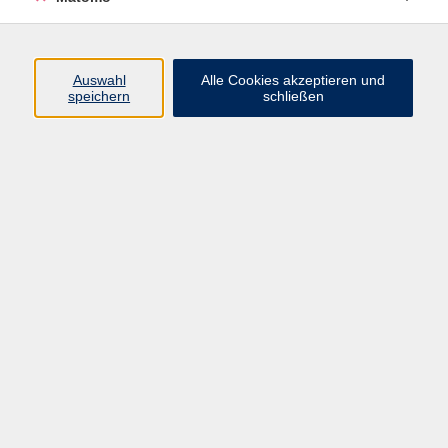
Auswahl
Alle Cookies akzeptieren und
speichern
schließen
Das Programm für Herbst
und Winter ist online
Viel Spaß beim Stöbern!
Das Programm online
-
Das
Programm als pdf
-
Das Programm
als Blätterbuch
In gedruckter Form gibt es das
Programmheft ab 2.9. an den
Verteilstellen.