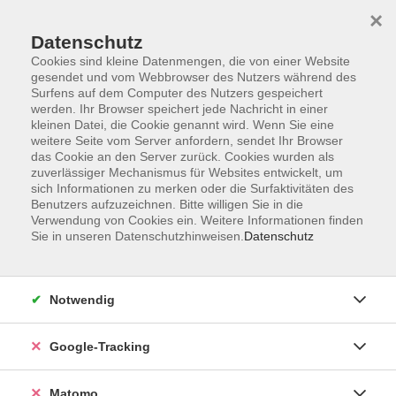
×
Datenschutz
Cookies sind kleine Datenmengen, die von einer Website
gesendet und vom Webbrowser des Nutzers während des
Surfens auf dem Computer des Nutzers gespeichert
Skip to main content
werden. Ihr Browser speichert jede Nachricht in einer
kleinen Datei, die Cookie genannt wird. Wenn Sie eine
weitere Seite vom Server anfordern, sendet Ihr Browser
das Cookie an den Server zurück. Cookies wurden als
Englisch A2
zuverlässiger Mechanismus für Websites entwickelt, um
sich Informationen zu merken oder die Surfaktivitäten des
Benutzers aufzuzeichnen. Bitte willigen Sie in die
Verwendung von Cookies ein. Weitere Informationen finden
Sie in unseren Datenschutzhinweisen.
Datenschutz
6 Kurse
Notwendig
zurück zu Englisch
Google-Tracking
Ergebnisse filtern
Matomo