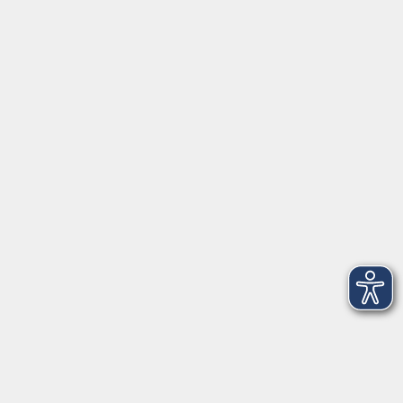
Gesellschaft
Beruf
Sprachen
Gesundheit
Kultur
Junge vhs
Online & Hybrid
Verbraucherbildung
Inhalte
Startseite
Programm
Aktuelles