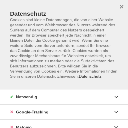
×
Datenschutz
Cookies sind kleine Datenmengen, die von einer Website
gesendet und vom Webbrowser des Nutzers während des
Surfens auf dem Computer des Nutzers gespeichert
Skip to main content
werden. Ihr Browser speichert jede Nachricht in einer
kleinen Datei, die Cookie genannt wird. Wenn Sie eine
weitere Seite vom Server anfordern, sendet Ihr Browser
das Cookie an den Server zurück. Cookies wurden als
Englisch
zuverlässiger Mechanismus für Websites entwickelt, um
sich Informationen zu merken oder die Surfaktivitäten des
Benutzers aufzuzeichnen. Bitte willigen Sie in die
Verwendung von Cookies ein. Weitere Informationen finden
Sie in unseren Datenschutzhinweisen.
Datenschutz
29 Kurse
Notwendig
zurück zu Sprachen und Integration
Google-Tracking
Kurse nach Themen
Sprachberatung Englisch
3
Matomo