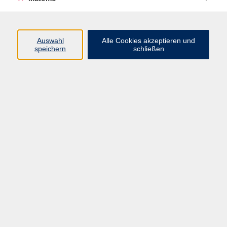
Englisch Spezial
2
Englisch 60+
6
Englisch A1
3
Auswahl
Alle Cookies akzeptieren und
speichern
schließen
Englisch A2
6
Englisch B1
10
Englisch Konversation
17
Business English - Englisch für den Beruf
3
Englisch B2
10
Englisch Spezial
6
Englisch C1
7
Englisch C2
4
Ergebnisse filtern