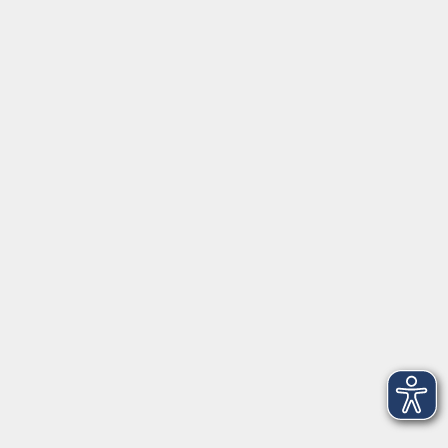
Kultur
Junge vhs
Online & Hybrid
Verbraucherbildung
Inhalte
Startseite
Programm
Aktuelles
Service
Über uns
Newsletter