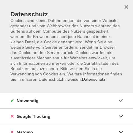
×
Datenschutz
Cookies sind kleine Datenmengen, die von einer Website
gesendet und vom Webbrowser des Nutzers während des
Surfens auf dem Computer des Nutzers gespeichert
Skip to main content
werden. Ihr Browser speichert jede Nachricht in einer
kleinen Datei, die Cookie genannt wird. Wenn Sie eine
weitere Seite vom Server anfordern, sendet Ihr Browser
das Cookie an den Server zurück. Cookies wurden als
Sport und Bewegung
zuverlässiger Mechanismus für Websites entwickelt, um
sich Informationen zu merken oder die Surfaktivitäten des
Benutzers aufzuzeichnen. Bitte willigen Sie in die
Verwendung von Cookies ein. Weitere Informationen finden
Sie in unseren Datenschutzhinweisen.
Datenschutz
21 Kurse
Notwendig
zurück zu Junge vhs
Google-Tracking
Ergebnisse filtern
Matomo