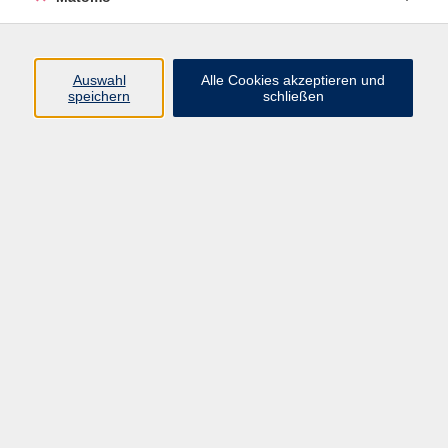
Junge vhs - Kinder-Uni
Auswahl
Alle Cookies akzeptieren und
speichern
schließen
Ganz nach dem Motto „
Es soll Spaß machen,
die eigene Neugier zu befriedige
n“, vermitteln
euch unsere Kursleiterinnen und Kursleiter in
den Vorlesungen der Kinder-Uni Wissen zu
spannenden Themen aus den
unterschiedlichsten Bereichen: Ob
Naturwissenschaften, Medizin, Umwelt,
Biologie, Ernährung, Recht, Wirtschaft, Sport,
Geschichte, Philosophie, Pädagogik,
Psychologie, Theologie, Kunst, Literatur,
Medien - wenn ihr Antworten auf eure Fragen
sucht, dann findet ihr sie hier.