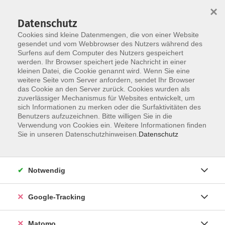
×
Datenschutz
Cookies sind kleine Datenmengen, die von einer Website
gesendet und vom Webbrowser des Nutzers während des
Surfens auf dem Computer des Nutzers gespeichert
Skip to main content
werden. Ihr Browser speichert jede Nachricht in einer
kleinen Datei, die Cookie genannt wird. Wenn Sie eine
weitere Seite vom Server anfordern, sendet Ihr Browser
das Cookie an den Server zurück. Cookies wurden als
Junge vhs
zuverlässiger Mechanismus für Websites entwickelt, um
sich Informationen zu merken oder die Surfaktivitäten des
Benutzers aufzuzeichnen. Bitte willigen Sie in die
Verwendung von Cookies ein. Weitere Informationen finden
Sie in unseren Datenschutzhinweisen.
Datenschutz
84 Kurse
Notwendig
zurück zu Grundbildung und Junge vhs
Google-Tracking
Junge vhs
Matomo