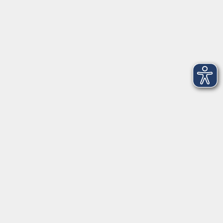
AGB
Datenschutzerklärung
Impressum
Newsletter
| Login für Kursleitende
Widerruf
Programm
Gesellschaft
Beruf