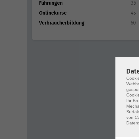
Führungen
36
Onlinekurse
45
Verbraucherbildung
60
Dat
Cookie
Webbr
gespei
Cookie
Ihr Br
Mechan
Surfak
von Co
Daten