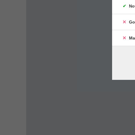
No
Go
Ma