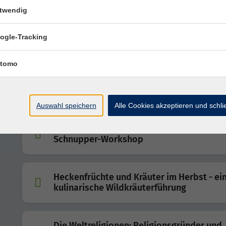
twendig
ogle-Tracking
Pilz-Lehrwanderung
tomo
De-Stress your home – Wie unsere Räume
Gesundheit und Wohlbefinden fördern
Auswahl speichern
Alle Cookies akzeptieren und schl
Improvisationstheater/Improtheater -
Schnupper-Workshop
Heckenfrüchte und Kräuter im Herbst - ei
kulinarische Wildkräuterführung
Die Weltreligionen: Religionsgründer und