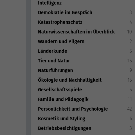
Intelligenz
Demokratie im Gespräch
3
Katastrophenschutz
4
Naturwissenschaften im Überblick
10
Wandern und Pilgern
2
Länderkunde
5
Tier und Natur
15
Naturführungen
9
Ökologie und Nachhaltigkeit
15
Gesellschaftsspiele
5
Familie und Pädagogik
11
Persönlichkeit und Psychologie
42
Kosmetik und Styling
6
Betriebsbesichtigungen
3