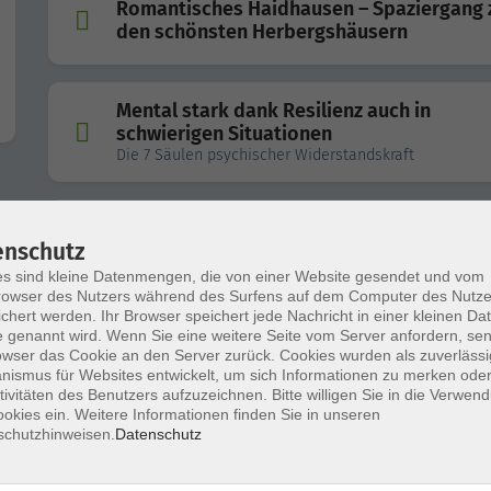
Romantisches Haidhausen – Spaziergang 
den schönsten Herbergshäusern
Mental stark dank Resilienz auch in
schwierigen Situationen
Die 7 Säulen psychischer Widerstandskraft
Studium generale: Orchestermusik mit Hei
enschutz
Klug, dem langjährigen Solocellisten der
Münchner Philharmoniker und Probenbes
s sind kleine Datenmengen, die von einer Website gesendet und vom
in der Isarphilharmonie
owser des Nutzers während des Surfens auf dem Computer des Nutze
chert werden. Ihr Browser speichert jede Nachricht in einer kleinen Dat
 genannt wird. Wenn Sie eine weitere Seite vom Server anfordern, se
owser das Cookie an den Server zurück. Cookies wurden als zuverlässi
ismus für Websites entwickelt, um sich Informationen zu merken oder
"Ihr Auftritt!"
tivitäten des Benutzers aufzuzeichnen. Bitte willigen Sie in die Verwen
Die Stimme - Ihre Visitenkarte
okies ein. Weitere Informationen finden Sie in unseren
schutzhinweisen.
Datenschutz
Gondelfahrt im Schlosspark Nymphenbur