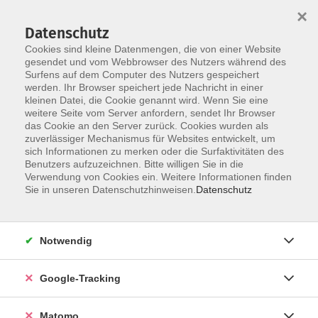
×
Datenschutz
Cookies sind kleine Datenmengen, die von einer Website
gesendet und vom Webbrowser des Nutzers während des
Surfens auf dem Computer des Nutzers gespeichert
Skip to main content
You are here:
werden. Ihr Browser speichert jede Nachricht in einer
Über uns
Qualitätsmanagement
kleinen Datei, die Cookie genannt wird. Wenn Sie eine
weitere Seite vom Server anfordern, sendet Ihr Browser
das Cookie an den Server zurück. Cookies wurden als
Qualitätsmanagement
zuverlässiger Mechanismus für Websites entwickelt, um
sich Informationen zu merken oder die Surfaktivitäten des
Benutzers aufzuzeichnen. Bitte willigen Sie in die
Verwendung von Cookies ein. Weitere Informationen finden
Die Volkshochschule StarnbergAmmersee e.V. ist
Sie in unseren Datenschutzhinweisen.
Datenschutz
zertifiziertes Mitglied im Qualitätsverbund der
Volkshochschulen.
Notwendig
Das EFQM-Modell ist ein Qualitätsmanagement-Modell,
das von der „European Foundation for Quality
Management“ entwickelt wurde um Qualitätsstandards
Google-Tracking
europaweit vergleichbar zu machen.
Matomo