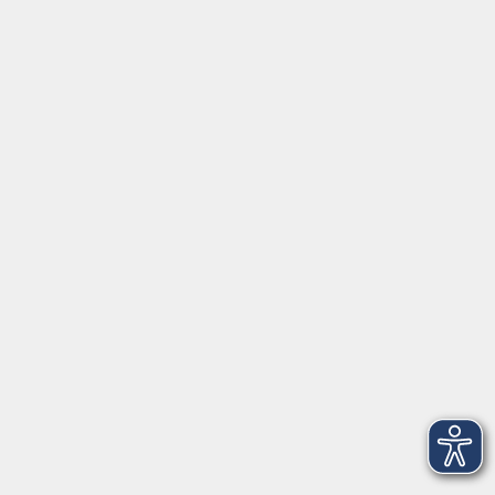
Kontakt
vhs StarnbergAmmersee e. V.
08151 9731210
Geschäftsstelle Starnberg: Bahnhofplatz 14, 82319
Starnberg
info@vhs-starnbergammersee.de
Geschäftsstelle Herrsching: Kienbachstr. 3, 82211
Herrsching
info@vhs-starnbergammersee.de
So erreichen Sie uns.