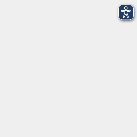
Gesellschaft
Beruf
Sprachen
Gesundheit
Kultur
Junge vhs
Online & Hybrid
Verbraucherbildung
Inhalte
Startseite
Programm
Aktuelles