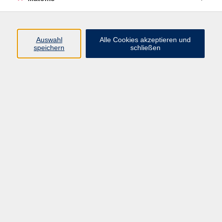
Superhirn - Vokabeln lernen im
Auswahl
Alle Cookies akzeptieren und
Sekundentakt
speichern
schließen
Do. 22.10.2026 19:00
Sprachen on demand - Einzelunterricht
AGB