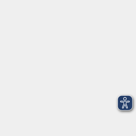
08151 9731210
Geschäftsstelle Starnberg: Bahnhofplatz 14, 82319
Starnberg
info@vhs-starnbergammersee.de
Geschäftsstelle Herrsching: Kienbachstr. 3, 82211
Herrsching
info@vhs-starnbergammersee.de
So erreichen Sie uns.
Öffnungszeiten
Geschäftsstelle Herrsching:
Montag - Freitag
08:30 - 12:30 Uhr