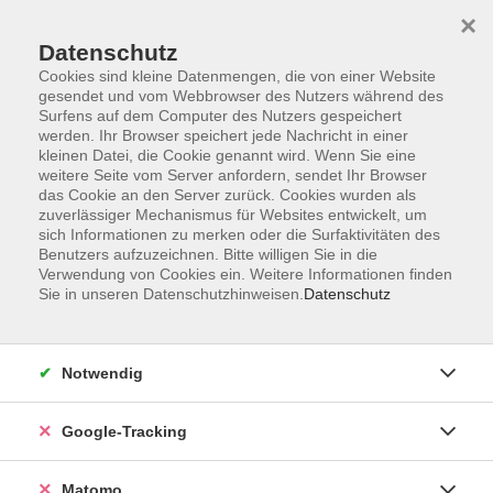
×
Datenschutz
Cookies sind kleine Datenmengen, die von einer Website
gesendet und vom Webbrowser des Nutzers während des
Surfens auf dem Computer des Nutzers gespeichert
Skip to main content
werden. Ihr Browser speichert jede Nachricht in einer
kleinen Datei, die Cookie genannt wird. Wenn Sie eine
weitere Seite vom Server anfordern, sendet Ihr Browser
das Cookie an den Server zurück. Cookies wurden als
Slowakisch
zuverlässiger Mechanismus für Websites entwickelt, um
sich Informationen zu merken oder die Surfaktivitäten des
Benutzers aufzuzeichnen. Bitte willigen Sie in die
Verwendung von Cookies ein. Weitere Informationen finden
Sie in unseren Datenschutzhinweisen.
Datenschutz
2 Kurse
Notwendig
zurück zu Sprachen und Integration
Google-Tracking
Ergebnisse filtern
Matomo