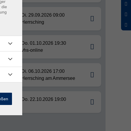
ger
 die
dung
Di. 29.09.2026 09:00
Herrsching
Do. 01.10.2026 19:30
vhs-online
Di. 06.10.2026 17:00
Herrsching am Ammersee
ießen
Do. 22.10.2026 19:00