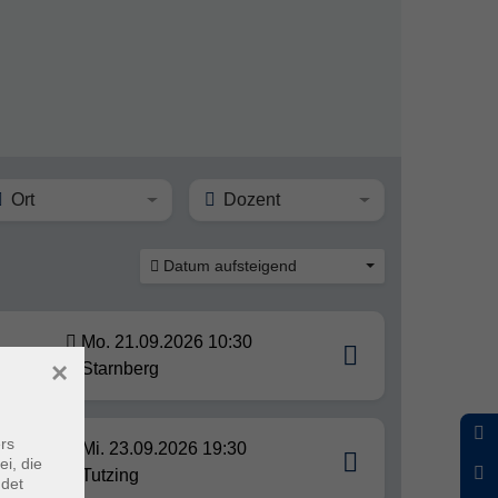
Ort
Dozent
Datum aufsteigend
Mo. 21.09.2026 10:30
×
Starnberg
rs
Mi. 23.09.2026 19:30
tura
ei, die
Tutzing
ndet