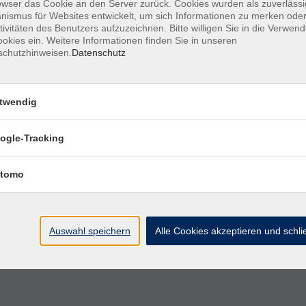
owser das Cookie an den Server zurück. Cookies wurden als zuverlässi
ismus für Websites entwickelt, um sich Informationen zu merken oder
tivitäten des Benutzers aufzuzeichnen. Bitte willigen Sie in die Verwen
okies ein. Weitere Informationen finden Sie in unseren
Italienisch C1
schutzhinweisen.
Datenschutz
twendig
Italienisch C1/C2 - Conversazione
ogle-Tracking
Italienisch C1: Conversazione
tomo
Superhirn - Vokabeln lernen im
Auswahl speichern
Alle Cookies akzeptieren und schl
Sekundentakt