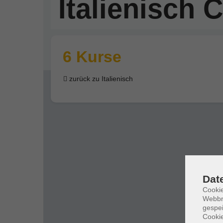
Italienisch 
6 Kurse
zurück zu Italienisch
Dat
Cookie
Webbr
gespei
Cookie