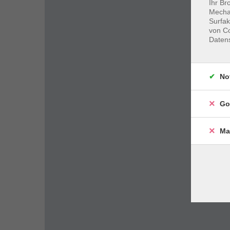
Ihr Br
Mechan
Surfak
von Co
Daten
No
Go
Ma