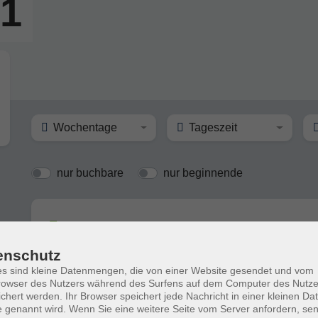
C1
Wochentage
Tageszeit
nur buchbare
nur beginnende
Italienisch C1 - Conversazione e lettura
enschutz
s sind kleine Datenmengen, die von einer Website gesendet und vom
owser des Nutzers während des Surfens auf dem Computer des Nutze
Italienisch C1/C2 - Conversazione e Let
chert werden. Ihr Browser speichert jede Nachricht in einer kleinen Dat
 genannt wird. Wenn Sie eine weitere Seite vom Server anfordern, se