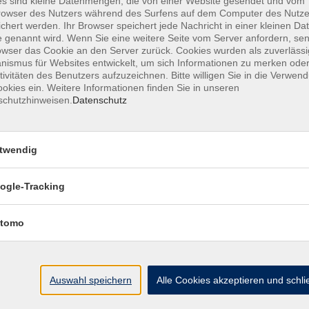
s sind kleine Datenmengen, die von einer Website gesendet und vom
owser des Nutzers während des Surfens auf dem Computer des Nutze
chert werden. Ihr Browser speichert jede Nachricht in einer kleinen Dat
 genannt wird. Wenn Sie eine weitere Seite vom Server anfordern, se
owser das Cookie an den Server zurück. Cookies wurden als zuverlässi
ismus für Websites entwickelt, um sich Informationen zu merken oder
Italienisch A2.2
tivitäten des Benutzers aufzuzeichnen. Bitte willigen Sie in die Verwen
okies ein. Weitere Informationen finden Sie in unseren
schutzhinweisen.
Datenschutz
Italienisch für die Reise A1.2
twendig
ogle-Tracking
L'italiano con l'arte A2/B1
tomo
L'Italiano per la cucina - A2
Auswahl speichern
Alle Cookies akzeptieren und schl