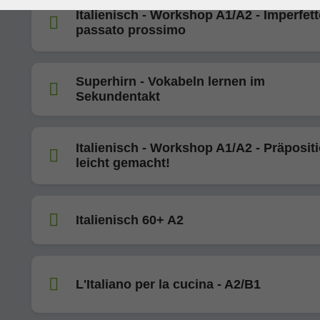
Italienisch - Workshop A1/A2 - Imperfett
passato prossimo
Superhirn - Vokabeln lernen im
Sekundentakt
Italienisch - Workshop A1/A2 - Präposit
leicht gemacht!
Italienisch 60+ A2
L'Italiano per la cucina - A2/B1