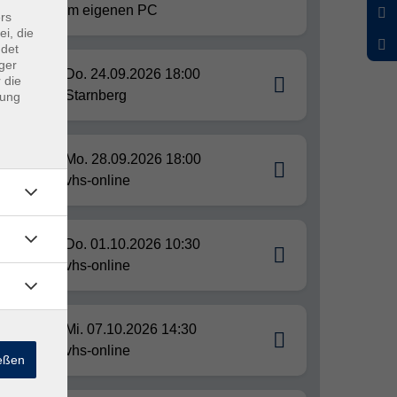
vom eigenen PC
rs
ei, die
ndet
ger
Do. 24.09.2026 18:00
 die
Starnberg
dung
Mo. 28.09.2026 18:00
vhs-online
Do. 01.10.2026 10:30
vhs-online
Mi. 07.10.2026 14:30
vhs-online
ießen