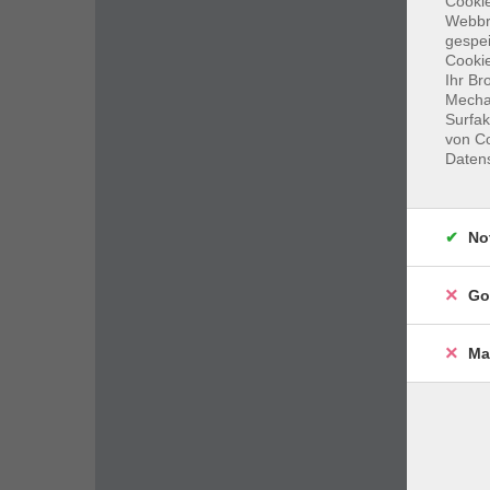
Cookie
Webbr
gespei
Cookie
Ihr Br
Mechan
Surfak
von Co
Daten
No
Go
Ma