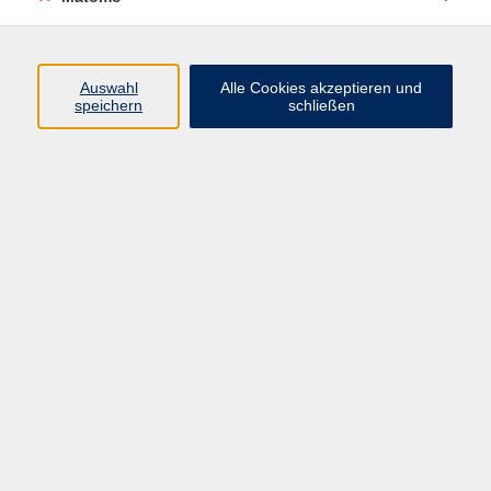
Berufssprachkurse
3
Deutsch A1
47
Deutsch A2
48
Auswahl
Alle Cookies akzeptieren und
speichern
schließen
Deutsch B1
47
Deutsch B2
49
Deutsch C1
44
Deutsch Konversation
42
Sprachberatung Deutsch
25
Prüfungen, Prüfungsvorbereitung,
10
Einbürgerung
Ergebnisse filtern