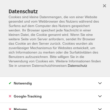
×
Datenschutz
Cookies sind kleine Datenmengen, die von einer Website
gesendet und vom Webbrowser des Nutzers während des
Surfens auf dem Computer des Nutzers gespeichert
Skip to main content
werden. Ihr Browser speichert jede Nachricht in einer
kleinen Datei, die Cookie genannt wird. Wenn Sie eine
weitere Seite vom Server anfordern, sendet Ihr Browser
das Cookie an den Server zurück. Cookies wurden als
Deutsch als Fremdsprache
zuverlässiger Mechanismus für Websites entwickelt, um
sich Informationen zu merken oder die Surfaktivitäten des
Benutzers aufzuzeichnen. Bitte willigen Sie in die
Verwendung von Cookies ein. Weitere Informationen finden
Sie in unseren Datenschutzhinweisen.
Datenschutz
139 Kurse
Notwendig
zurück zu Sprachen und Integration
Google-Tracking
Kurse nach Themen
Deutsch - Integrationskurse
78
Matomo