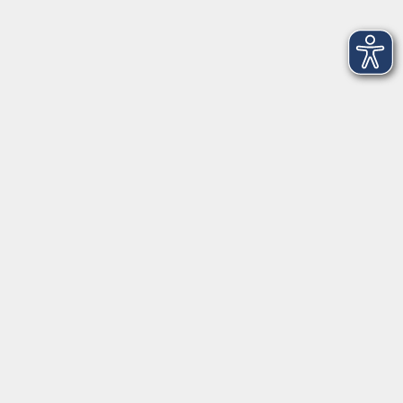
Mi. 11.11.2026 18:00
Herrsching
Sprachberatung und Einstufung Deutsch
Mo. 16.11.2026 14:00
Starnberg
Deutsch Integrationskurs A1.2, Modul 2
Di. 17.11.2026 09:00
Pöcking