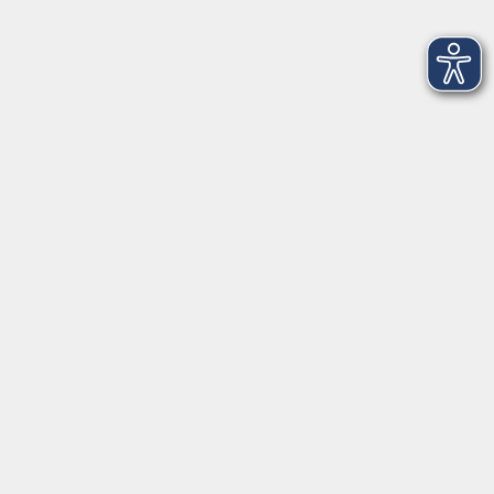
Chinesisch A1 - Teil 1
Mo. 28.09.2026 18:00
Starnberg
Italienisch A1.1
Mo. 28.09.2026 18:00
Tutzing
Italienisch B1.2