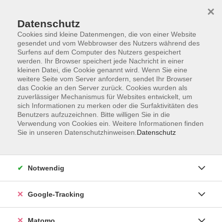
×
Datenschutz
Cookies sind kleine Datenmengen, die von einer Website
gesendet und vom Webbrowser des Nutzers während des
Surfens auf dem Computer des Nutzers gespeichert
Skip to main content
werden. Ihr Browser speichert jede Nachricht in einer
kleinen Datei, die Cookie genannt wird. Wenn Sie eine
weitere Seite vom Server anfordern, sendet Ihr Browser
das Cookie an den Server zurück. Cookies wurden als
Sprachen und Integration
zuverlässiger Mechanismus für Websites entwickelt, um
sich Informationen zu merken oder die Surfaktivitäten des
Benutzers aufzuzeichnen. Bitte willigen Sie in die
Verwendung von Cookies ein. Weitere Informationen finden
Sie in unseren Datenschutzhinweisen.
Datenschutz
297 Kurse
Notwendig
Sprachen sind der Schlüssel zu einer globalen
Google-Tracking
Welt! Fremdsprachen sind unerlässlich im
beruflichen Bereich, öffnen Türen und bauen
Matomo