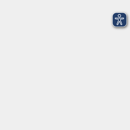
Starnberg
info@vhs-starnbergammersee.de
Geschäftsstelle Herrsching: Kienbachstr. 3, 82211
Herrsching
info@vhs-starnbergammersee.de
So erreichen Sie uns.
Öffnungszeiten
Geschäftsstelle Herrsching:
Montag - Freitag
08:30 - 12:30 Uhr
Dienstag
15:00 - 18:00 Uhr
Geschäftsstelle Starnberg:
Montag - Donnerstag
08:30 - 12:30 Uhr