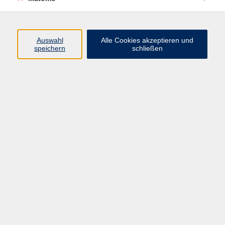
Berufssprachkurse
3
Deutsch A1
47
Deutsch A2
48
Auswahl
Alle Cookies akzeptieren und
speichern
schließen
Deutsch B1
47
Deutsch B2
49
Deutsch C1
44
Deutsch Konversation
42
Sprachberatung Deutsch
25
Prüfungen, Prüfungsvorbereitung,
10
Einbürgerung
Ergebnisse filtern