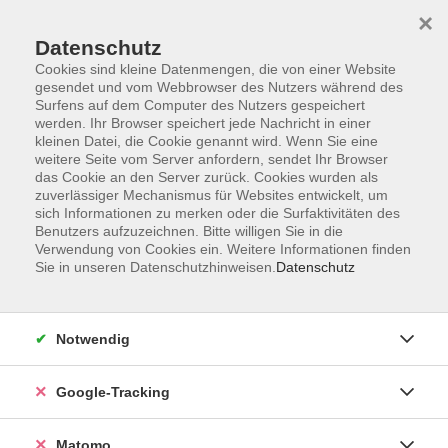
×
Datenschutz
Cookies sind kleine Datenmengen, die von einer Website
gesendet und vom Webbrowser des Nutzers während des
Surfens auf dem Computer des Nutzers gespeichert
Skip to main content
werden. Ihr Browser speichert jede Nachricht in einer
kleinen Datei, die Cookie genannt wird. Wenn Sie eine
weitere Seite vom Server anfordern, sendet Ihr Browser
das Cookie an den Server zurück. Cookies wurden als
Deutsch als Fremdsprache
zuverlässiger Mechanismus für Websites entwickelt, um
sich Informationen zu merken oder die Surfaktivitäten des
Benutzers aufzuzeichnen. Bitte willigen Sie in die
Verwendung von Cookies ein. Weitere Informationen finden
Sie in unseren Datenschutzhinweisen.
Datenschutz
139 Kurse
Notwendig
zurück zu Sprachen und Integration
Google-Tracking
Kurse nach Themen
Deutsch - Integrationskurse
78
Matomo