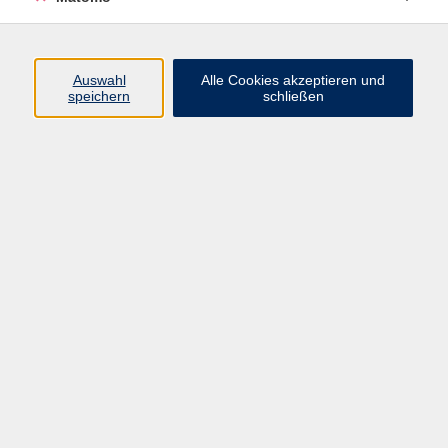
Kurstage in den Schulferien? Wann sind
Schulferien?
Auswahl
Alle Cookies akzeptieren und
speichern
schließen
Wird mein Gesundheitskurs von der
Krankenkasse gefördert?
Wie kann ich mein Sprachniveau
ermitteln?
Was sind Hybrid-Angebote?
Was ist ein Webinar / Online-Seminar?
Bietet die vhs Kinderbetreuung an?