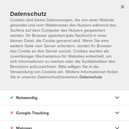
×
Datenschutz
Cookies sind kleine Datenmengen, die von einer Website
gesendet und vom Webbrowser des Nutzers während des
Surfens auf dem Computer des Nutzers gespeichert
Skip to main content
You are here:
werden. Ihr Browser speichert jede Nachricht in einer
Service
FAQ
kleinen Datei, die Cookie genannt wird. Wenn Sie eine
weitere Seite vom Server anfordern, sendet Ihr Browser
das Cookie an den Server zurück. Cookies wurden als
zuverlässiger Mechanismus für Websites entwickelt, um
Anmeldung
sich Informationen zu merken oder die Surfaktivitäten des
Benutzers aufzuzeichnen. Bitte willigen Sie in die
Verwendung von Cookies ein. Weitere Informationen finden
Sie in unseren Datenschutzhinweisen.
Datenschutz
Ermäßigung
Bezahlung
Notwendig
Wenn ich nicht kommen kann?
Google-Tracking
Kurse in Schulen
Matomo