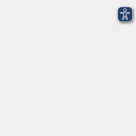
Öffnungszeiten
Geschäftsstelle Herrsching:
Montag - Freitag
08:30 - 12:30 Uhr
Dienstag
15:00 - 18:00 Uhr
Geschäftsstelle Starnberg:
Montag - Donnerstag
08:30 - 12:30 Uhr
Freitag
10:00 - 12:00 Uhr
Mittwoch zusätzlich
16:00 - 19:00 Uhr
Donnerstag zusätzlich
16:00 - 18:00 Uhr
In den bayerischen Schulferien sind die
Geschäftsstellen geschlossen.