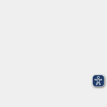
Impressum
Newsletter
| Login für Kursleitende
Widerruf
Programm
Gesellschaft
Beruf
Sprachen
Gesundheit
Kultur
Junge vhs
Online & Hybrid
Verbraucherbildung