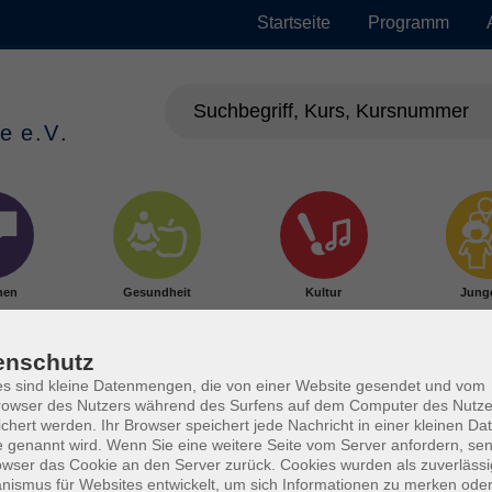
Startseite
Programm
hen
Gesundheit
Kultur
Jung
enschutz
s sind kleine Datenmengen, die von einer Website gesendet und vom
owser des Nutzers während des Surfens auf dem Computer des Nutze
chert werden. Ihr Browser speichert jede Nachricht in einer kleinen Dat
 genannt wird. Wenn Sie eine weitere Seite vom Server anfordern, se
owser das Cookie an den Server zurück. Cookies wurden als zuverlässi
ismus für Websites entwickelt, um sich Informationen zu merken oder