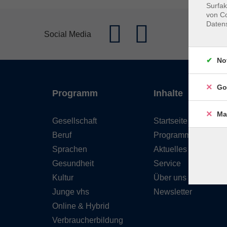
Surfak
von Co
Daten
Social Media
No
Go
Programm
Inhalte
Ma
Gesellschaft
Startseite
Beruf
Programm
Sprachen
Aktuelles
Gesundheit
Service
Kultur
Über uns
Junge vhs
Newsletter
Online & Hybrid
Verbraucherbildung