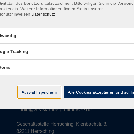
tivitäten des Benutzers aufzuzeichnen. Bitte willigen Sie in die Verwen
okies ein. Weitere Informationen finden Sie in unseren
schutzhinweisen.
Datenschutz
AGB
Datenschutzerklärung
Impress
twendig
ogle-Tracking
Kontakt
tomo
vhs StarnbergAmmersee e. V.
08151 9731210
Auswahl speichern
Alle Cookies akzeptieren und schl
Geschäftsstelle Starnberg: Bahnhofplatz 14,
82319 Starnberg
info@vhs-starnbergammersee.de
Geschäftsstelle Herrsching: Kienbachstr. 3,
82211 Herrsching