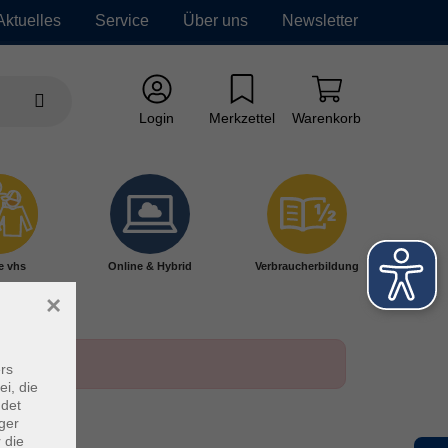
Aktuelles
Service
Über uns
Newsletter
Login
Merkzettel
Warenkorb
e vhs
Online & Hybrid
Verbraucherbildung
×
rs
ei, die
ndet
ger
 die