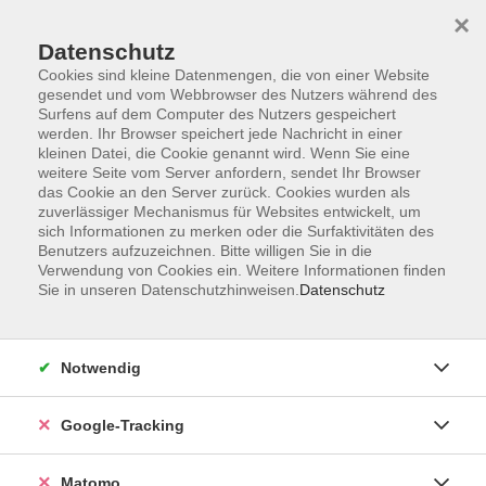
×
Datenschutz
Cookies sind kleine Datenmengen, die von einer Website
gesendet und vom Webbrowser des Nutzers während des
Surfens auf dem Computer des Nutzers gespeichert
Skip to main content
werden. Ihr Browser speichert jede Nachricht in einer
kleinen Datei, die Cookie genannt wird. Wenn Sie eine
weitere Seite vom Server anfordern, sendet Ihr Browser
Der Kurs konnte nicht gefunden werden.
das Cookie an den Server zurück. Cookies wurden als
zuverlässiger Mechanismus für Websites entwickelt, um
sich Informationen zu merken oder die Surfaktivitäten des
Benutzers aufzuzeichnen. Bitte willigen Sie in die
Verwendung von Cookies ein. Weitere Informationen finden
Sie in unseren Datenschutzhinweisen.
Datenschutz
AGB
Datenschutzerklärung
Impressum
Notwendig
Newsletter
| Login für Kursleitende
Google-Tracking
Widerruf
Matomo