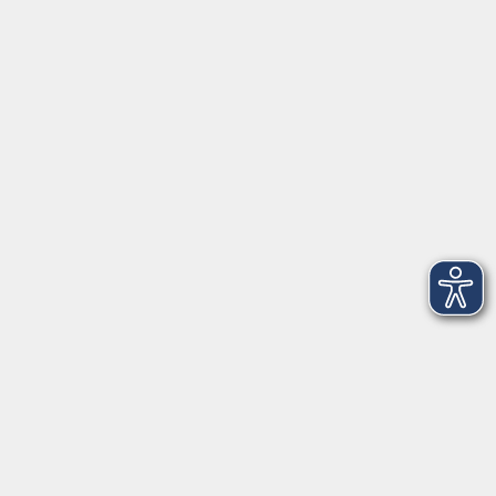
Herrsching
info@vhs-starnbergammersee.de
So erreichen Sie uns.
Öffnungszeiten
Geschäftsstelle Herrsching:
Montag - Freitag
08:30 - 12:30 Uhr
Dienstag
15:00 - 18:00 Uhr
Geschäftsstelle Starnberg:
Montag - Donnerstag
08:30 - 12:30 Uhr
Freitag
10:00 - 12:00 Uhr
Mittwoch zusätzlich
16:00 - 19:00 Uhr
Donnerstag zusätzlich
16:00 - 18:00 Uhr