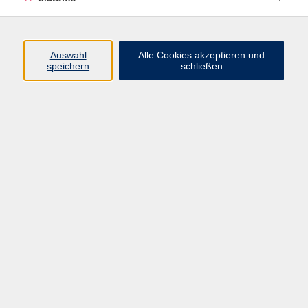
Programm
Auswahl
Alle Cookies akzeptieren und
Gesellschaft
speichern
schließen
Beruf
Sprachen
Gesundheit
Kultur
Junge vhs
Online & Hybrid
Verbraucherbildung
Inhalte
Startseite