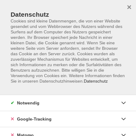
×
Datenschutz
Cookies sind kleine Datenmengen, die von einer Website
gesendet und vom Webbrowser des Nutzers während des
Surfens auf dem Computer des Nutzers gespeichert
Skip to main content
You are here:
werden. Ihr Browser speichert jede Nachricht in einer
Service
Mobile Induktionsschleife
kleinen Datei, die Cookie genannt wird. Wenn Sie eine
weitere Seite vom Server anfordern, sendet Ihr Browser
das Cookie an den Server zurück. Cookies wurden als
zuverlässiger Mechanismus für Websites entwickelt, um
Die Volkshochschule verfügt über eine mobile
sich Informationen zu merken oder die Surfaktivitäten des
Induktionsschleife. Damit können auch Träger*innen
Benutzers aufzuzeichnen. Bitte willigen Sie in die
Verwendung von Cookies ein. Weitere Informationen finden
von Hörgeräten unsere Vorträge ohne
Sie in unseren Datenschutzhinweisen.
Datenschutz
Einschränkungen verfolgen. Bitte sprechen Sie
uns bei Bedarf an.
Notwendig
Google-Tracking
AGB
Matomo