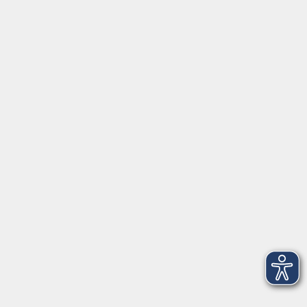
08151 9731210
Geschäftsstelle Starnberg: Bahnhofplatz 14, 82319
Starnberg
info@vhs-starnbergammersee.de
Geschäftsstelle Herrsching: Kienbachstr. 3, 82211
Herrsching
info@vhs-starnbergammersee.de
So erreichen Sie uns.
Öffnungszeiten
Geschäftsstelle Herrsching:
Montag - Freitag
08:30 - 12:30 Uhr
Dienstag
15:00 - 18:00 Uhr