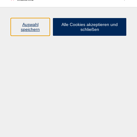
Datenschutzerklärung
Impressum
Newsletter
Auswahl
Alle Cookies akzeptieren und
| Login für Kursleitende
speichern
schließen
Widerruf
Programm
Gesellschaft
Beruf
Sprachen
Gesundheit
Kultur
Junge vhs
Online & Hybrid
Verbraucherbildung