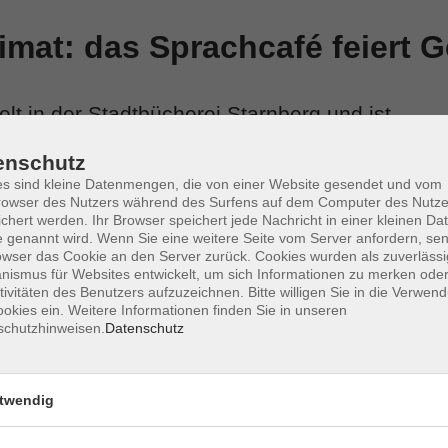
mat: das Sprachcafé feiert G
elt in der Stadtbücherei Starnberg und ist
lle Vielfalt im Landkreis.
enschutz
s sind kleine Datenmengen, die von einer Website gesendet und vom
at sich das Café mittlerweile zu einer festen Institution
owser des Nutzers während des Surfens auf dem Computer des Nutze
er ist Platz für jede*n! Willkommen sind alle, mit und ohne
chert werden. Ihr Browser speichert jede Nachricht in einer kleinen Dat
Austausch haben und gerne eines tun: sprechen,
 genannt wird. Wenn Sie eine weitere Seite vom Server anfordern, se
owser das Cookie an den Server zurück. Cookies wurden als zuverlässi
ismus für Websites entwickelt, um sich Informationen zu merken oder
rden verschiedene Themen besprochen, die das Leben in
tivitäten des Benutzers aufzuzeichnen. Bitte willigen Sie in die Verwen
hon einen festen Kern, der sich hier regelmäßig trifft,
okies ein. Weitere Informationen finden Sie in unseren
schutzhinweisen.
Datenschutz
 Weg zu uns und werden auch gleich integriert und
in Lisa Aulinger. Ziel des Cafés ist, eine nachhaltige
t der Begegnung, an dem sich Menschen gerne treffen,
twendig
nen Tellerrand zu blicken.
Geburtstage mit dem Sprachcafé feiern. Orte wie diese