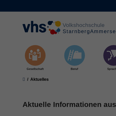
Skip to main content
Gesellschaft
Beruf
Sprac
You are here:
Aktuelles
Aktuelle Informationen aus