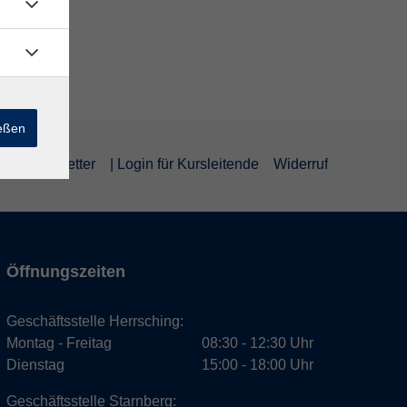
ießen
um
Newsletter
| Login für Kursleitende
Widerruf
Öffnungszeiten
Geschäftsstelle Herrsching:
Montag - Freitag
08:30 - 12:30 Uhr
Dienstag
15:00 - 18:00 Uhr
Geschäftsstelle Starnberg: