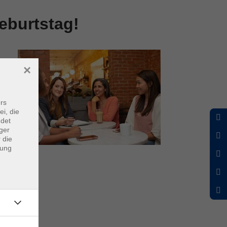
eburtstag!
×
rs
ei, die
ndet
ger
 die
dung