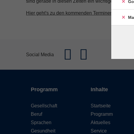
sind gerade in diesen Zeiten ein wichtiges Zeichen 
Go
Hier geht's zu den kommenden Terminen im Sprac
Ma
Social Media
Programm
Inhalte
Gesellschaft
Startseite
Beruf
Programm
Sprachen
Aktuelles
Gesundheit
Service