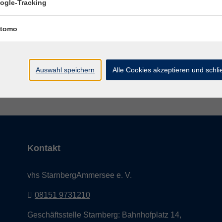
für Vielfalt und Demokratie.
ogle-Tracking
hcafé
!
tomo
Auswahl speichern
Alle Cookies akzeptieren und schl
AGB
Datenschutzerklärung
Impress
Kontakt
vhs StarnbergAmmersee e. V.
08151 9731210
Geschäftsstelle Starnberg: Bahnhofplatz 14,