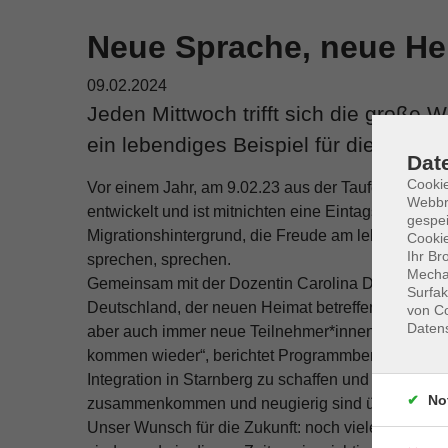
Neue Sprache, neue Hei
09.02.2024
Jeden Mittwoch trifft sich die große W
ein lebendiges Beispiel für die kulture
Dat
Cookie
Vor einem Jahr, am 9.02.23 aus der Taufe gehoben, h
Webbr
entwickelt und ist mitnichten eine Eintagsfliege. Hi
gespei
Migrationshintergrund, die Freude am lebendigen 
Cookie
Ihr Br
sprechen, sprechen.
Mechan
Gemeinsam mit der Dozentin Carolina D'Auria we
Surfak
Deutschland, der neuen Heimat betreffen. „Es gibt sc
von Co
Daten
aber auch immer neue Teilnehmer*innen finden den
kommen wieder“, berichtet Programmbereichsmanager
Integration in Starnberg zu schaffen und einen Or
No
zusammenkommen und neugierig sind über den eige
Unser Wunsch für die Zukunft: noch viele weitere 