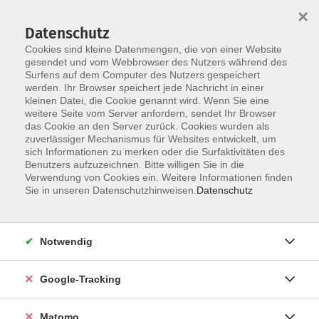
×
Datenschutz
Cookies sind kleine Datenmengen, die von einer Website
gesendet und vom Webbrowser des Nutzers während des
Surfens auf dem Computer des Nutzers gespeichert
Skip to main content
You are here:
werden. Ihr Browser speichert jede Nachricht in einer
Über uns
Unsere Kursleitungen
kleinen Datei, die Cookie genannt wird. Wenn Sie eine
weitere Seite vom Server anfordern, sendet Ihr Browser
das Cookie an den Server zurück. Cookies wurden als
Johst, Sandra Eleonore
zuverlässiger Mechanismus für Websites entwickelt, um
sich Informationen zu merken oder die Surfaktivitäten des
Philosophin
Benutzers aufzuzeichnen. Bitte willigen Sie in die
Verwendung von Cookies ein. Weitere Informationen finden
Sie in unseren Datenschutzhinweisen.
Datenschutz
Das Philosophische Café
Mi. 30.09.2026 18:00
Notwendig
Starnberg
Google-Tracking
Matomo