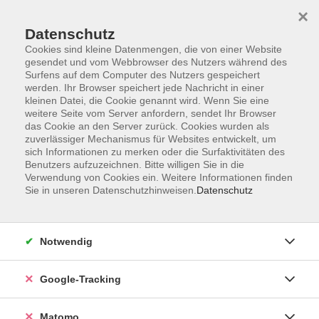
×
Datenschutz
Cookies sind kleine Datenmengen, die von einer Website
gesendet und vom Webbrowser des Nutzers während des
Surfens auf dem Computer des Nutzers gespeichert
Skip to main content
werden. Ihr Browser speichert jede Nachricht in einer
kleinen Datei, die Cookie genannt wird. Wenn Sie eine
weitere Seite vom Server anfordern, sendet Ihr Browser
Der Kurs konnte nicht gefunden werden.
das Cookie an den Server zurück. Cookies wurden als
zuverlässiger Mechanismus für Websites entwickelt, um
sich Informationen zu merken oder die Surfaktivitäten des
Benutzers aufzuzeichnen. Bitte willigen Sie in die
Verwendung von Cookies ein. Weitere Informationen finden
Sie in unseren Datenschutzhinweisen.
Datenschutz
AGB
Datenschutzerklärung
Impressum
Notwendig
Newsletter
| Login für Kursleitende
Google-Tracking
Widerruf
Matomo