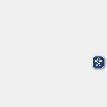
Herrsching
info@vhs-starnbergammersee.de
So erreichen Sie uns.
Öffnungszeiten
Geschäftsstelle Herrsching:
Montag - Freitag
08:30 - 12:30 Uhr
Dienstag
15:00 - 18:00 Uhr
Geschäftsstelle Starnberg:
Montag - Donnerstag
08:30 - 12:30 Uhr
Freitag
10:00 - 12:00 Uhr
Mittwoch zusätzlich
16:00 - 19:00 Uhr
Donnerstag zusätzlich
16:00 - 18:00 Uhr