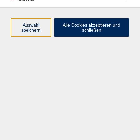
Programm
Auswahl
Alle Cookies akzeptieren und
Gesellschaft
speichern
schließen
Beruf
Sprachen
Gesundheit
Kultur
Junge vhs
Online & Hybrid
Verbraucherbildung
Inhalte
Startseite