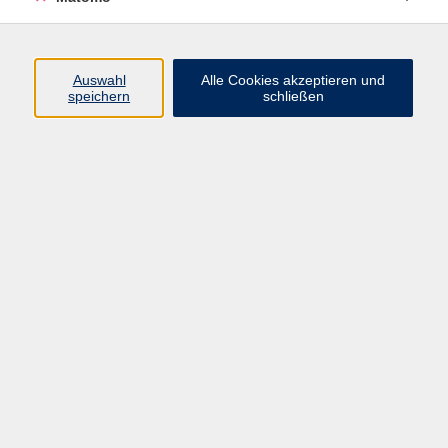
Lehrbuch: wird zu Kursbeginn bekannt gegeben.
Voraussetzungen
Auswahl
Alle Cookies akzeptieren und
Einstufungstest für neue Teilnehmende erforderlich.
speichern
schließen
Dieser Kurs ist nur persönlich buchbar, bitte kommen
Sie zu uns ins Büro.
458,00 €
Gebühr
Kursnummer:
271-3179-S
Start
Ende
Do. 08.07.2027
Mo. 18.10.2027
17:30 Uhr
20:45 Uhr