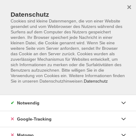
×
Datenschutz
Cookies sind kleine Datenmengen, die von einer Website
gesendet und vom Webbrowser des Nutzers während des
Surfens auf dem Computer des Nutzers gespeichert
Skip to main content
werden. Ihr Browser speichert jede Nachricht in einer
kleinen Datei, die Cookie genannt wird. Wenn Sie eine
weitere Seite vom Server anfordern, sendet Ihr Browser
das Cookie an den Server zurück. Cookies wurden als
zuverlässiger Mechanismus für Websites entwickelt, um
sich Informationen zu merken oder die Surfaktivitäten des
Benutzers aufzuzeichnen. Bitte willigen Sie in die
Verwendung von Cookies ein. Weitere Informationen finden
Sie in unseren Datenschutzhinweisen.
Datenschutz
Sie sind hier:
Sprachen und Integration
Deutsch als Fremdsprache
Notwendig
Google-Tracking
Deutsch Integrationskurs Orientierungskurs,
M7/NN/Tojiev
Matomo