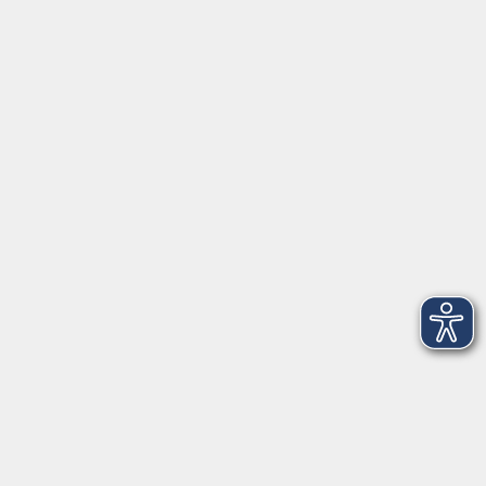
Über uns
Newsletter
Kontakt
vhs StarnbergAmmersee e. V.
08151 9731210
Geschäftsstelle Starnberg: Bahnhofplatz 14, 82319
Starnberg
info@vhs-starnbergammersee.de
Geschäftsstelle Herrsching: Kienbachstr. 3, 82211
Herrsching
info@vhs-starnbergammersee.de
So erreichen Sie uns.