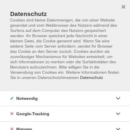
×
Datenschutz
Cookies sind kleine Datenmengen, die von einer Website
gesendet und vom Webbrowser des Nutzers während des
Surfens auf dem Computer des Nutzers gespeichert
Skip to main content
werden. Ihr Browser speichert jede Nachricht in einer
kleinen Datei, die Cookie genannt wird. Wenn Sie eine
weitere Seite vom Server anfordern, sendet Ihr Browser
das Cookie an den Server zurück. Cookies wurden als
zuverlässiger Mechanismus für Websites entwickelt, um
sich Informationen zu merken oder die Surfaktivitäten des
Benutzers aufzuzeichnen. Bitte willigen Sie in die
Verwendung von Cookies ein. Weitere Informationen finden
Sie in unseren Datenschutzhinweisen.
Datenschutz
Sie sind hier:
Gesellschaft und Leben
Tier und Natur
Notwendig
Pilz-Lehrwanderung
Google-Tracking
Der Kurs richtet sich an Einsteiger*innen und
pilzinteressierte Naturliebhaber*innen, die einen
Matomo