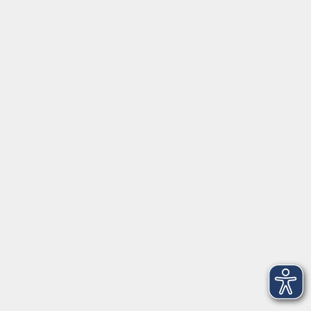
Kontakt
vhs StarnbergAmmersee e. V.
08151 9731210
Geschäftsstelle Starnberg: Bahnhofplatz 14, 82319
Starnberg
info@vhs-starnbergammersee.de
Geschäftsstelle Herrsching: Kienbachstr. 3, 82211
Herrsching
info@vhs-starnbergammersee.de
So erreichen Sie uns.