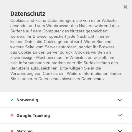
×
Datenschutz
Cookies sind kleine Datenmengen, die von einer Website
gesendet und vom Webbrowser des Nutzers während des
Surfens auf dem Computer des Nutzers gespeichert
Skip to main content
werden. Ihr Browser speichert jede Nachricht in einer
kleinen Datei, die Cookie genannt wird. Wenn Sie eine
weitere Seite vom Server anfordern, sendet Ihr Browser
das Cookie an den Server zurück. Cookies wurden als
zuverlässiger Mechanismus für Websites entwickelt, um
sich Informationen zu merken oder die Surfaktivitäten des
Benutzers aufzuzeichnen. Bitte willigen Sie in die
Verwendung von Cookies ein. Weitere Informationen finden
Sie in unseren Datenschutzhinweisen.
Datenschutz
Sie sind hier:
Einzelveranstaltungen
Notwendig
Ändere-Dein-Passwort: Passwortmanager
effizient einsetzen
Google-Tracking
Immer mehr Passwörter - eine echte
Matomo