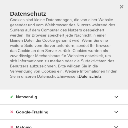
×
Datenschutz
Cookies sind kleine Datenmengen, die von einer Website
gesendet und vom Webbrowser des Nutzers während des
Surfens auf dem Computer des Nutzers gespeichert
Skip to main content
You are here:
werden. Ihr Browser speichert jede Nachricht in einer
Über uns
Unsere Kursleitungen
kleinen Datei, die Cookie genannt wird. Wenn Sie eine
weitere Seite vom Server anfordern, sendet Ihr Browser
das Cookie an den Server zurück. Cookies wurden als
Mester, Susan
zuverlässiger Mechanismus für Websites entwickelt, um
sich Informationen zu merken oder die Surfaktivitäten des
Sprachdozentin
Benutzers aufzuzeichnen. Bitte willigen Sie in die
Verwendung von Cookies ein. Weitere Informationen finden
Sie in unseren Datenschutzhinweisen.
Datenschutz
Englisch B1/B2: Refresher Conversation - für
Wiedereinsteiger*innen
Notwendig
Mo. 21.09.2026 17:45
Herrsching
Google-Tracking
Matomo