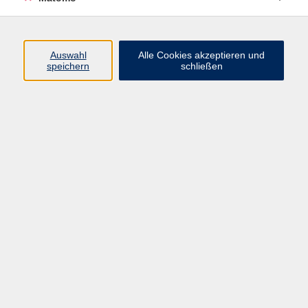
zurück zur Übersicht
Auswahl
Alle Cookies akzeptieren und
speichern
schließen
AGB
Datenschutzerklärung
Impressum
Newsletter
| Login für Kursleitende
Widerruf
Programm
Gesellschaft
Beruf