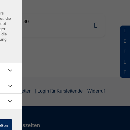
rs
ei, die
11.2026 09:30
ndet
erg
ger
 die
dung
um
Newsletter
| Login für Kursleitende
Widerruf
Öffnungszeiten
ießen