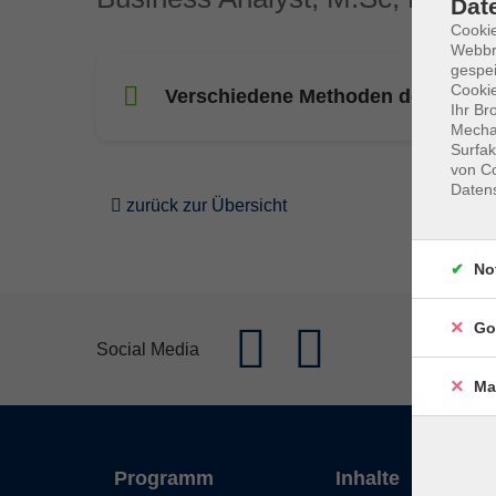
Dat
Cookie
Webbr
gespei
Cookie
Verschiedene Methoden des Proj
Ihr Br
Mechan
Surfak
von Co
Daten
zurück zur Übersicht
No
Go
Social Media
Ma
Programm
Inhalte