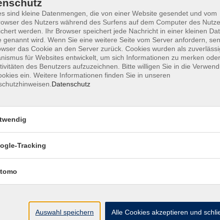
enschutz
s sind kleine Datenmengen, die von einer Website gesendet und vom
owser des Nutzers während des Surfens auf dem Computer des Nutze
chert werden. Ihr Browser speichert jede Nachricht in einer kleinen Dat
Sa. 28.
 genannt wird. Wenn Sie eine weitere Seite vom Server anfordern, se
ektmanagements
Starnb
owser das Cookie an den Server zurück. Cookies wurden als zuverlässi
ismus für Websites entwickelt, um sich Informationen zu merken oder
tivitäten des Benutzers aufzuzeichnen. Bitte willigen Sie in die Verwen
okies ein. Weitere Informationen finden Sie in unseren
schutzhinweisen.
Datenschutz
twendig
ogle-Tracking
AGB
Datenschutzerklärung
Impress
tomo
Kontakt
Auswahl speichern
Alle Cookies akzeptieren und schl