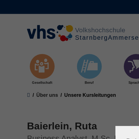
Skip to main content
Gesellschaft
Beruf
Sprac
You are here:
Über uns
Unsere Kursleitungen
Baierlein, Ruta
Business Analyst, M.Sc, Proje