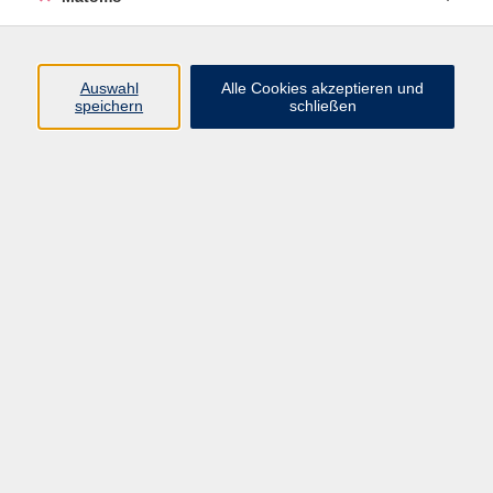
Französisch B1.2
Auswahl
Alle Cookies akzeptieren und
Mo. 21.09.2026 17:45
speichern
schließen
Herrsching
Französisch A1.1
Mo. 21.09.2026 19:30
Herrsching
zurück zur Übersicht