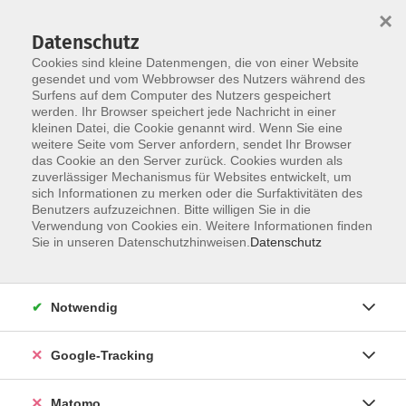
×
Datenschutz
Cookies sind kleine Datenmengen, die von einer Website
gesendet und vom Webbrowser des Nutzers während des
Surfens auf dem Computer des Nutzers gespeichert
Skip to main content
You are here:
werden. Ihr Browser speichert jede Nachricht in einer
Über uns
Unsere Kursleitungen
kleinen Datei, die Cookie genannt wird. Wenn Sie eine
weitere Seite vom Server anfordern, sendet Ihr Browser
das Cookie an den Server zurück. Cookies wurden als
Eberle, Kerstin
zuverlässiger Mechanismus für Websites entwickelt, um
sich Informationen zu merken oder die Surfaktivitäten des
Sprachdozentin, Dipl.-
Benutzers aufzuzeichnen. Bitte willigen Sie in die
Verwendung von Cookies ein. Weitere Informationen finden
Romanistin
Sie in unseren Datenschutzhinweisen.
Datenschutz
Französisch A1.2
Notwendig
Mo. 21.09.2026 16:00
Herrsching
Google-Tracking
Matomo