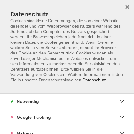
×
Datenschutz
Cookies sind kleine Datenmengen, die von einer Website
gesendet und vom Webbrowser des Nutzers während des
Surfens auf dem Computer des Nutzers gespeichert
Skip to main content
You are here:
werden. Ihr Browser speichert jede Nachricht in einer
Über uns
Unsere Kursleitungen
kleinen Datei, die Cookie genannt wird. Wenn Sie eine
weitere Seite vom Server anfordern, sendet Ihr Browser
das Cookie an den Server zurück. Cookies wurden als
Wilsing, Eva
zuverlässiger Mechanismus für Websites entwickelt, um
sich Informationen zu merken oder die Surfaktivitäten des
Übungsleiterin
Benutzers aufzuzeichnen. Bitte willigen Sie in die
Verwendung von Cookies ein. Weitere Informationen finden
Sie in unseren Datenschutzhinweisen.
Datenschutz
Gymnastik 60+
Mi. 30.09.2026 10:00
Notwendig
Starnberg, Katholisches Pfarrzentrum,
Mühlbergstr. 6
Google-Tracking
Matomo