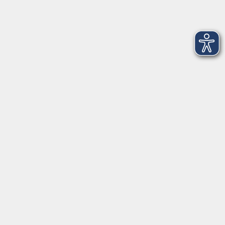
Öffnungszeiten
Geschäftsstelle Herrsching:
Montag - Freitag
08:30 - 12:30 Uhr
Dienstag
15:00 - 18:00 Uhr
Geschäftsstelle Starnberg:
Montag - Donnerstag
08:30 - 12:30 Uhr
Freitag
10:00 - 12:00 Uhr
Mittwoch zusätzlich
16:00 - 19:00 Uhr
Donnerstag zusätzlich
16:00 - 18:00 Uhr
In den bayerischen Schulferien sind die
Geschäftsstellen geschlossen.