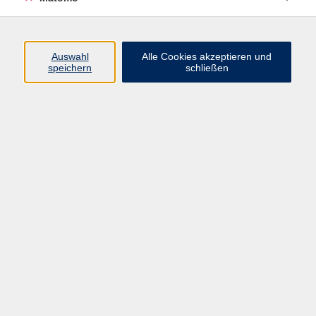
zurück zur Übersicht
Auswahl
Alle Cookies akzeptieren und
speichern
schließen
AGB
Datenschutzerklärung
Impressum
Newsletter
| Login für Kursleitende
Widerruf
Programm
Gesellschaft
Beruf