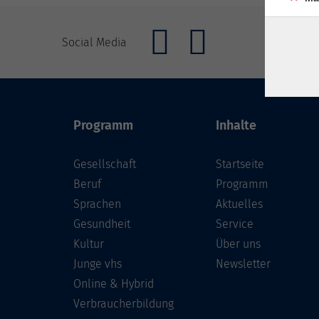
Social Media
Programm
Inhalte
Gesellschaft
Startseite
Beruf
Programm
Sprachen
Aktuelles
Gesundheit
Service
Kultur
Über uns
Junge vhs
Newsletter
Online & Hybrid
Verbraucherbildung