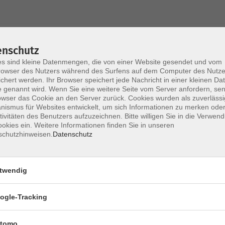
Mi. 15.0
 3
enschutz
Herrsc
s sind kleine Datenmengen, die von einer Website gesendet und vom
owser des Nutzers während des Surfens auf dem Computer des Nutze
chert werden. Ihr Browser speichert jede Nachricht in einer kleinen Dat
Mo. 21.
 genannt wird. Wenn Sie eine weitere Seite vom Server anfordern, se
 6
Starnb
owser das Cookie an den Server zurück. Cookies wurden als zuverlässi
ismus für Websites entwickelt, um sich Informationen zu merken oder
tivitäten des Benutzers aufzuzeichnen. Bitte willigen Sie in die Verwen
okies ein. Weitere Informationen finden Sie in unseren
Do. 29.1
schutzhinweisen.
Datenschutz
l 4
Herrsc
twendig
ogle-Tracking
tomo