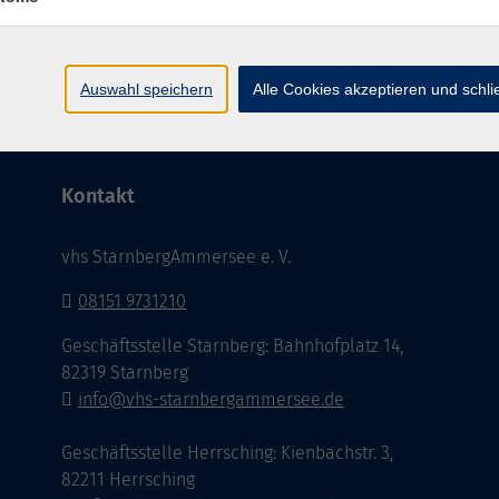
AGB
Datenschutzerklärung
Impressu
Auswahl speichern
Alle Cookies akzeptieren und schl
Kontakt
vhs StarnbergAmmersee e. V.
08151 9731210
Geschäftsstelle Starnberg: Bahnhofplatz 14,
82319 Starnberg
info@vhs-starnbergammersee.de
Geschäftsstelle Herrsching: Kienbachstr. 3,
82211 Herrsching