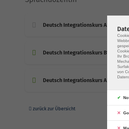
Deutsch Integrationskurs A2.1, Modul
Dat
Cookie
Webbr
gespei
Cookie
Deutsch Integrationskurs B1.2, Modul
Ihr Br
Mechan
Surfak
von Co
Daten
Deutsch Integrationskurs A2.2, Modu
No
zurück zur Übersicht
Go
Ma