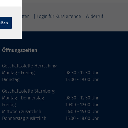
m
Newsletter
| Login für Kursleitende
Widerruf
ießen
Öffnungszeiten
Geschäftsstelle Herrsching:
Montag - Freitag
08:30 - 12:30 Uhr
Dienstag
15:00 - 18:00 Uhr
Geschäftsstelle Starnberg:
Montag - Donnerstag
08:30 - 12:30 Uhr
Freitag
10:00 - 12:00 Uhr
Mittwoch zusätzlich
16:00 - 19:00 Uhr
Donnerstag zusätzlich
16:00 - 18:00 Uhr