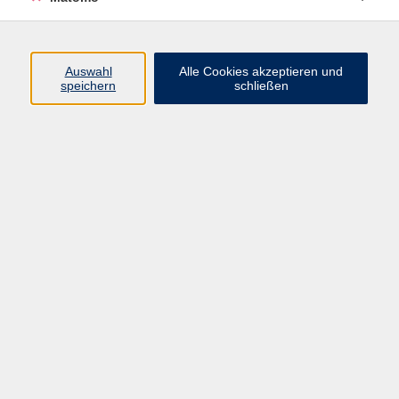
zurück zur Übersicht
Auswahl
Alle Cookies akzeptieren und
speichern
schließen
AGB
Datenschutzerklärung
Impressum
Newsletter
| Login für Kursleitende
Widerruf
Programm
Gesellschaft