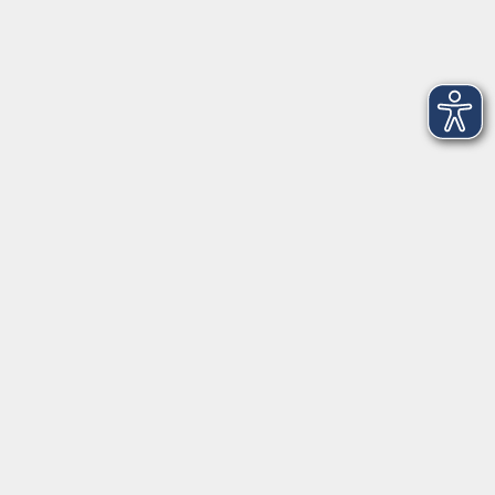
Öffnungszeiten
Geschäftsstelle Herrsching:
Montag - Freitag
08:30 - 12:30 Uhr
Dienstag
15:00 - 18:00 Uhr
Geschäftsstelle Starnberg:
Montag - Donnerstag
08:30 - 12:30 Uhr
Freitag
10:00 - 12:00 Uhr
Mittwoch zusätzlich
16:00 - 19:00 Uhr
Donnerstag zusätzlich
16:00 - 18:00 Uhr
In den bayerischen Schulferien sind die
Geschäftsstellen geschlossen.