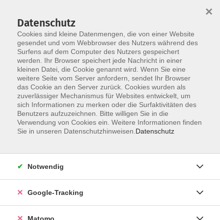
×
Datenschutz
Cookies sind kleine Datenmengen, die von einer Website
gesendet und vom Webbrowser des Nutzers während des
Surfens auf dem Computer des Nutzers gespeichert
Skip to main content
You are here:
werden. Ihr Browser speichert jede Nachricht in einer
Über uns
Unsere Kursleitungen
kleinen Datei, die Cookie genannt wird. Wenn Sie eine
weitere Seite vom Server anfordern, sendet Ihr Browser
das Cookie an den Server zurück. Cookies wurden als
Leihener, Isabella
zuverlässiger Mechanismus für Websites entwickelt, um
sich Informationen zu merken oder die Surfaktivitäten des
Benutzers aufzuzeichnen. Bitte willigen Sie in die
Verwendung von Cookies ein. Weitere Informationen finden
Sie in unseren Datenschutzhinweisen.
Datenschutz
Zumba® Fitness
Di. 29.09.2026 19:00
Seefeld
Notwendig
Google-Tracking
Matomo