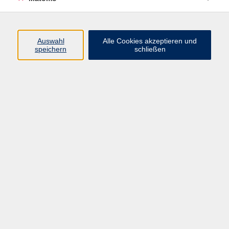
zurück zur Übersicht
Auswahl
Alle Cookies akzeptieren und
AGB
speichern
schließen
Datenschutzerklärung
Impressum
Newsletter
| Login für Kursleitende
Widerruf
Programm
Gesellschaft
Beruf
Sprachen
Gesundheit