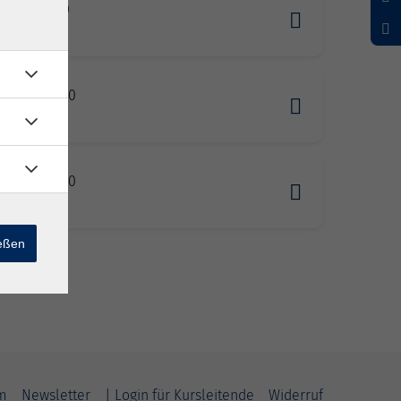
0.2026 17:30
hing
10.2026 15:00
hing
10.2026 16:00
hing
ießen
m
Newsletter
| Login für Kursleitende
Widerruf