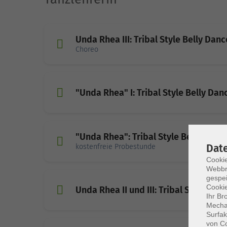
Unda Rhea III: Tribal Style Belly Danc
Choreo
"Unda Rhea" I: Tribal Style Belly Dan
"Unda Rhea": Tribal Style Belly Danc
Dat
kostenfreie Probestunde
Cookie
Webbr
gespei
Cookie
Unda Rhea II und III: Tribal Style Bel
Ihr Br
Mechan
Surfak
von Co