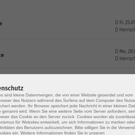
Fr. 25.0
e
Herrsc
Mo. 28.
ce
Herrsc
Mi. 30.0
e für Teenager
enschutz
Herrsc
s sind kleine Datenmengen, die von einer Website gesendet und vom
owser des Nutzers während des Surfens auf dem Computer des Nutze
chert werden. Ihr Browser speichert jede Nachricht in einer kleinen Dat
Do. 01.1
 genannt wird. Wenn Sie eine weitere Seite vom Server anfordern, se
ly Dance
Herrsc
owser das Cookie an den Server zurück. Cookies wurden als zuverlässi
ismus für Websites entwickelt, um sich Informationen zu merken oder
tivitäten des Benutzers aufzuzeichnen. Bitte willigen Sie in die Verwen
okies ein. Weitere Informationen finden Sie in unseren