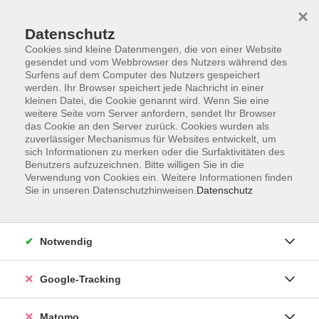
×
Datenschutz
Cookies sind kleine Datenmengen, die von einer Website
gesendet und vom Webbrowser des Nutzers während des
Surfens auf dem Computer des Nutzers gespeichert
Skip to main content
You are here:
werden. Ihr Browser speichert jede Nachricht in einer
Über uns
Unsere Kursleitungen
kleinen Datei, die Cookie genannt wird. Wenn Sie eine
weitere Seite vom Server anfordern, sendet Ihr Browser
das Cookie an den Server zurück. Cookies wurden als
Lade, Irene
zuverlässiger Mechanismus für Websites entwickelt, um
sich Informationen zu merken oder die Surfaktivitäten des
Benutzers aufzuzeichnen. Bitte willigen Sie in die
Verwendung von Cookies ein. Weitere Informationen finden
Sie in unseren Datenschutzhinweisen.
Datenschutz
Berufsbezogener Deutschkurs - B2/500 UE
Mo. 16.03.2026 17:00
vhs-online
Notwendig
Google-Tracking
Berufsbezogener Deutschkurs - B2/500 UE
Matomo