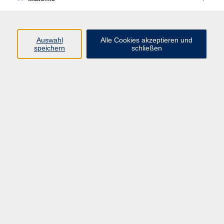
Mo. 30.11.2026 17:00
vhs-online
Auswahl
Alle Cookies akzeptieren und
speichern
schließen
zurück zur Übersicht
AGB
Datenschutzerklärung
Impressum
Newsletter
| Login für Kursleitende
Widerruf