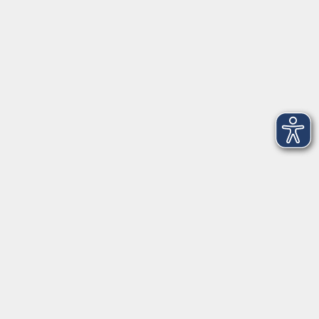
Herrsching
info@vhs-starnbergammersee.de
So erreichen Sie uns.
Öffnungszeiten
Geschäftsstelle Herrsching:
Montag - Freitag
08:30 - 12:30 Uhr
Dienstag
15:00 - 18:00 Uhr
Geschäftsstelle Starnberg:
Montag - Donnerstag
08:30 - 12:30 Uhr
Freitag
10:00 - 12:00 Uhr
Mittwoch zusätzlich
16:00 - 19:00 Uhr
Donnerstag zusätzlich
16:00 - 18:00 Uhr