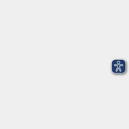
Geschäftsstelle Herrsching: Kienbachstr. 3, 82211
Herrsching
info@vhs-starnbergammersee.de
So erreichen Sie uns.
Öffnungszeiten
Geschäftsstelle Herrsching:
Montag - Freitag
08:30 - 12:30 Uhr
Dienstag
15:00 - 18:00 Uhr
Geschäftsstelle Starnberg:
Montag - Donnerstag
08:30 - 12:30 Uhr
Freitag
10:00 - 12:00 Uhr
Mittwoch zusätzlich
16:00 - 19:00 Uhr