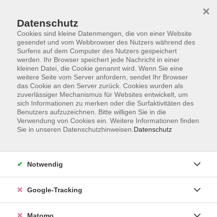
×
Datenschutz
Cookies sind kleine Datenmengen, die von einer Website
gesendet und vom Webbrowser des Nutzers während des
Surfens auf dem Computer des Nutzers gespeichert
Skip to main content
You are here:
werden. Ihr Browser speichert jede Nachricht in einer
Über uns
Unsere Kursleitungen
kleinen Datei, die Cookie genannt wird. Wenn Sie eine
weitere Seite vom Server anfordern, sendet Ihr Browser
das Cookie an den Server zurück. Cookies wurden als
Sulimma, Jörg
zuverlässiger Mechanismus für Websites entwickelt, um
sich Informationen zu merken oder die Surfaktivitäten des
Jurist
Benutzers aufzuzeichnen. Bitte willigen Sie in die
Verwendung von Cookies ein. Weitere Informationen finden
Sie in unseren Datenschutzhinweisen.
Datenschutz
Testament und Nachlass - wie gestalte ich
meine persönliche Nachfolgeregelung?
Notwendig
Mo. 18.01.2027 19:30
Starnberg
Google-Tracking
Matomo