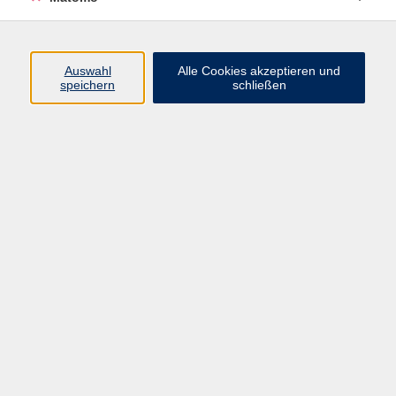
Betreuungsverfügung und Vorsorgevollmacht -
Kernstück der persönlichen Vorsorge
Auswahl
Alle Cookies akzeptieren und
Mo. 01.02.2027 19:30
speichern
schließen
Starnberg
zurück zur Übersicht
AGB
Datenschutzerklärung
Impressum
Newsletter
| Login für Kursleitende