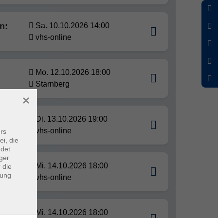
n:
Sa. 10.10.2026 14:00
vhs-online
Mo. 12.10.2026 18:00
Starnberg
×
s das
Di. 13.10.2026 19:00
vhs-online
rs
ei, die
ndet
ger
Mi. 14.10.2026 18:00
 die
dung
vhs-online
Mi. 14.10.2026 18:00