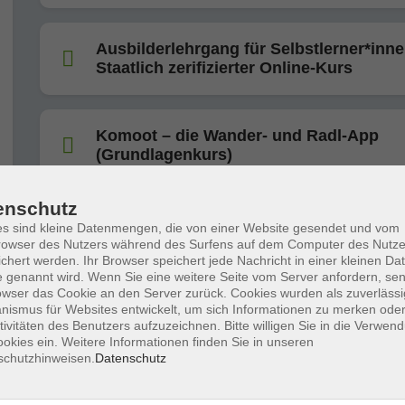
Ausbilderlehrgang für Selbstlerner*inne
Staatlich zerifizierter Online-Kurs
Komoot – die Wander- und Radl-App
(Grundlagenkurs)
enschutz
Scannen, übersetzen, identifizieren: Wa
s sind kleine Datenmengen, die von einer Website gesendet und vom
Smartphone alles kann
owser des Nutzers während des Surfens auf dem Computer des Nutze
chert werden. Ihr Browser speichert jede Nachricht in einer kleinen Dat
 genannt wird. Wenn Sie eine weitere Seite vom Server anfordern, se
owser das Cookie an den Server zurück. Cookies wurden als zuverlässi
KI-Führerschein: Wissensupdate für die
ismus für Websites entwickelt, um sich Informationen zu merken oder
tivitäten des Benutzers aufzuzeichnen. Bitte willigen Sie in die Verwen
souveräne Praxis in Alltag und Beruf
okies ein. Weitere Informationen finden Sie in unseren
schutzhinweisen.
Datenschutz
1. KI-Wissensupdate: Neue Tools