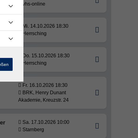
hen
vhs-online
fort
Mi. 14.10.2026 18:30
Herrsching
u
Do. 15.10.2026 18:30
Herrsching
ießen
Fr. 16.10.2026 18:30
BRK, Henry Dunant
Akademie, Kreuzstr. 24
er
Sa. 17.10.2026 10:00
Starnberg