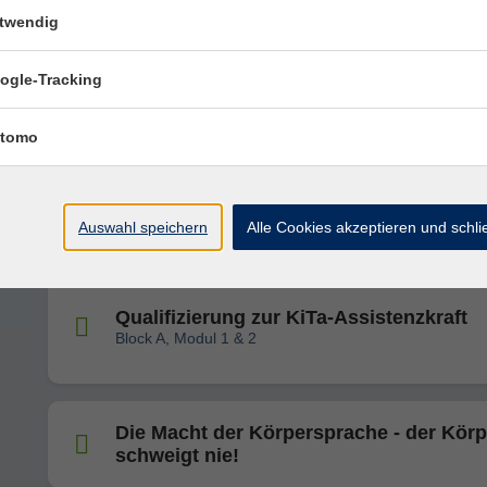
kennenlernen und KI-Workflows verste
twendig
ogle-Tracking
ChatGPT: Grundlagen verstehen und so
im Alltag anwenden
tomo
Linux kennenlernen – eine Alternative z
Windows?
Auswahl speichern
Alle Cookies akzeptieren und schl
Qualifizierung zur KiTa-Assistenzkraft
Block A, Modul 1 & 2
Die Macht der Körpersprache - der Körp
schweigt nie!