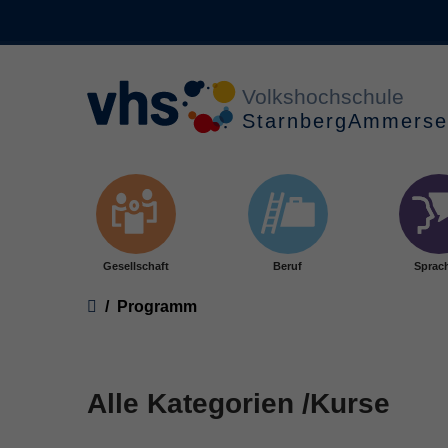
Skip to main content
Gesellschaft
Beruf
Sprac
You are here:
Programm
Alle Kategorien /Kurse