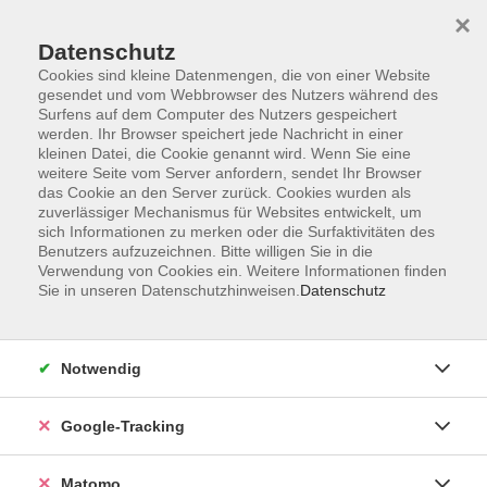
×
Datenschutz
Cookies sind kleine Datenmengen, die von einer Website
gesendet und vom Webbrowser des Nutzers während des
Surfens auf dem Computer des Nutzers gespeichert
Skip to main content
werden. Ihr Browser speichert jede Nachricht in einer
kleinen Datei, die Cookie genannt wird. Wenn Sie eine
weitere Seite vom Server anfordern, sendet Ihr Browser
das Cookie an den Server zurück. Cookies wurden als
zuverlässiger Mechanismus für Websites entwickelt, um
sich Informationen zu merken oder die Surfaktivitäten des
Benutzers aufzuzeichnen. Bitte willigen Sie in die
Verwendung von Cookies ein. Weitere Informationen finden
Sie in unseren Datenschutzhinweisen.
Datenschutz
Sie sind hier:
Sprachen und Integration
Deutsch als Fremdsprache
Notwendig
Google-Tracking
Deutsch Integrationskurs B1.1, Modul 5
Lehrbuch: wird zu Kursbeginn bekannt gegeben.
Matomo