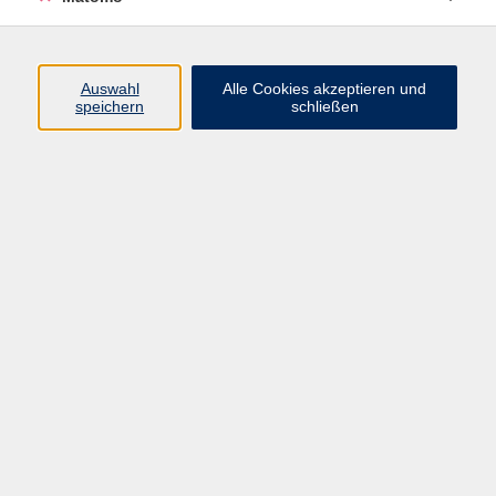
Voraussetzungen
Einstufungstest für neue Teilnehmende erforderlich.
Auswahl
Alle Cookies akzeptieren und
speichern
schließen
Dieser Kurs ist nur persönlich buchbar, bitte kommen
Sie zu uns ins Büro.
458,00 €
Gebühr
Kursnummer:
262-3152-S
Start
Ende
Di. 16.02.2027
Mo. 05.04.2027
08:45 Uhr
12:45 Uhr