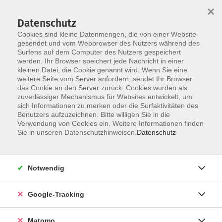
×
Datenschutz
Cookies sind kleine Datenmengen, die von einer Website
gesendet und vom Webbrowser des Nutzers während des
Surfens auf dem Computer des Nutzers gespeichert
Skip to main content
werden. Ihr Browser speichert jede Nachricht in einer
kleinen Datei, die Cookie genannt wird. Wenn Sie eine
weitere Seite vom Server anfordern, sendet Ihr Browser
das Cookie an den Server zurück. Cookies wurden als
zuverlässiger Mechanismus für Websites entwickelt, um
sich Informationen zu merken oder die Surfaktivitäten des
Benutzers aufzuzeichnen. Bitte willigen Sie in die
Verwendung von Cookies ein. Weitere Informationen finden
Sie in unseren Datenschutzhinweisen.
Datenschutz
Sie sind hier:
Sprachen und Integration
Deutsch als Fremdsprache
Notwendig
Deutsch Integrationskurs B1.1, Modul 5
Google-Tracking
Lehrbuch: Schritte plus neu B1.1, ISBN 978-3-19-
Matomo