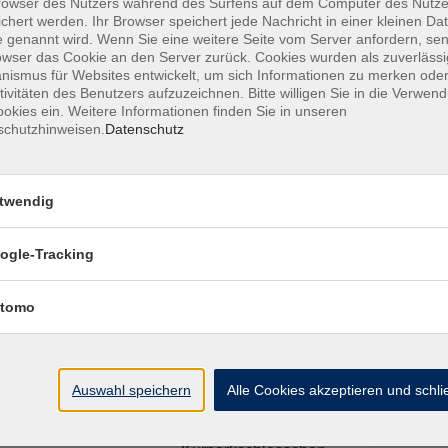
owser des Nutzers während des Surfens auf dem Computer des Nutze
chert werden. Ihr Browser speichert jede Nachricht in einer kleinen Dat
 genannt wird. Wenn Sie eine weitere Seite vom Server anfordern, se
owser das Cookie an den Server zurück. Cookies wurden als zuverlässi
ismus für Websites entwickelt, um sich Informationen zu merken oder
Ort / Raum
tivitäten des Benutzers aufzuzeichnen. Bitte willigen Sie in die Verwen
okies ein. Weitere Informationen finden Sie in unseren
schutzhinweisen.
Datenschutz
– 12:15 Uhr
Herrsching,
Kurparkschlösschen,
Kaminzimmer
twendig
00 – 12:15 Uhr
Herrsching,
ogle-Tracking
Kurparkschlösschen,
Kaminzimmer
tomo
 12:15 Uhr
Herrsching,
Kurparkschlösschen,
Kaminzimmer
Auswahl speichern
Alle Cookies akzeptieren und schl
– 12:15 Uhr
Herrsching,