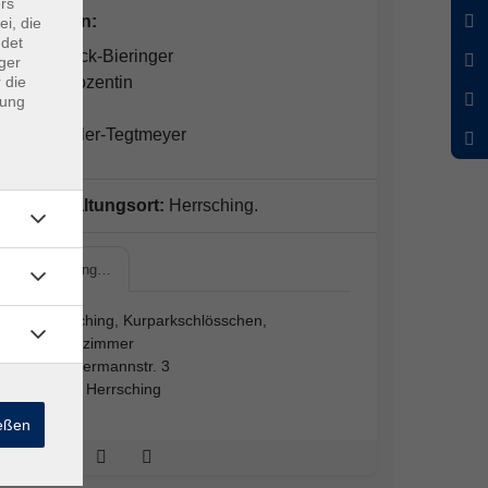
rs
Dozent*in:
ei, die
ndet
Jutta Rieck-Bieringer
ger
 die
Sprachdozentin
dung
Eva Pichler-Tegtmeyer
Veranstaltungsort:
Herrsching.
Herrsching…
Herrsching, Kurparkschlösschen,
Kaminzimmer
Scheuermannstr. 3
82211 Herrsching
ießen