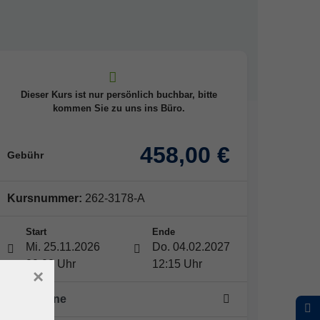
Dieser Kurs ist nur persönlich buchbar, bitte
kommen Sie zu uns ins Büro.
458,00 €
Gebühr
Kursnummer:
262-3178-A
Start
Ende
Mi. 25.11.2026
Do. 04.02.2027
09:00 Uhr
12:15 Uhr
×
25 Termine