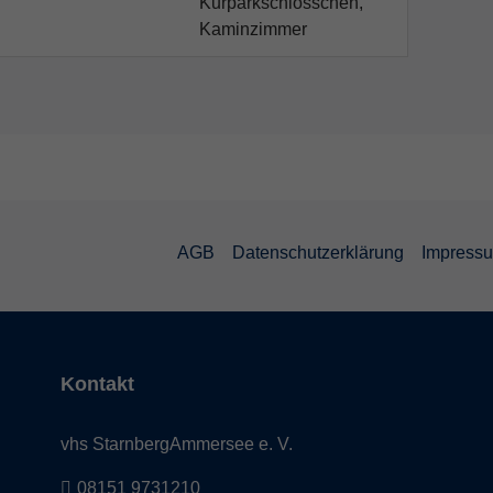
Kurparkschlösschen,
Kaminzimmer
AGB
Datenschutzerklärung
Impress
Kontakt
vhs StarnbergAmmersee e. V.
08151 9731210