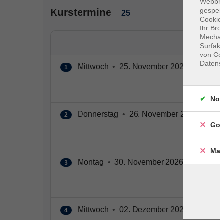
Webbr
gespei
Kurstermine
25
Cookie
Ihr Br
Mechan
Surfak
von Co
Daten
Mittwoch
•
25. November 2026
•
09:00 
1
No
Donnerstag
•
26. November 2026
•
09:
2
Go
Ma
Montag
•
30. November 2026
•
09:00 –
3
Mittwoch
•
02. Dezember 2026
•
09:00 
4