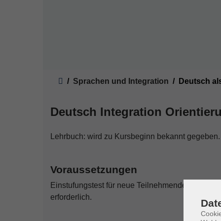
Sie sind hier:
Sprachen und Integration
Deutsch al
Deutsch Integration Orientier
Lehrbuch: wird zu Kursbeginn bekannt gegeben.
Voraussetzungen
Einstufungstest für neue Teilnehmende
erforderlich.
Dat
Cookie