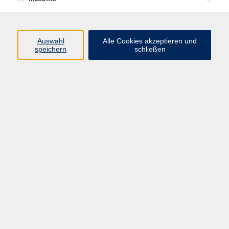
harmlos ist – und wann man hinschauen
sollte
Auswahl
Alle Cookies akzeptieren und
Gelegentliches Sodbrennen gehört für viele zum
speichern
schließen
Alltag. Doch wiederkehrende Beschwerden können
mehr bedeuten. Der Vortrag beleuchtet Ursachen,
diagnostische Möglichkeiten und moderne Therapien
– verständlich und praxisnah.
Diese Veranstaltung ist Teil der Vortragsreihe zu
medizinischen Fachthemen, die in Kooperation mit
den Starnberger Kliniken stattfindet. Alle Vorträge sind
kostenfrei und beginnen jeweils um 18 Uhr. Eine
vorherige Anmeldung ist nicht erforderlich.
kostenlos
Gebühr