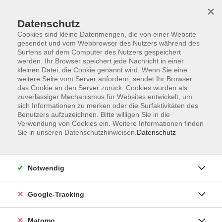
×
Datenschutz
Cookies sind kleine Datenmengen, die von einer Website
gesendet und vom Webbrowser des Nutzers während des
Surfens auf dem Computer des Nutzers gespeichert
Skip to main content
werden. Ihr Browser speichert jede Nachricht in einer
kleinen Datei, die Cookie genannt wird. Wenn Sie eine
weitere Seite vom Server anfordern, sendet Ihr Browser
das Cookie an den Server zurück. Cookies wurden als
zuverlässiger Mechanismus für Websites entwickelt, um
sich Informationen zu merken oder die Surfaktivitäten des
Benutzers aufzuzeichnen. Bitte willigen Sie in die
Verwendung von Cookies ein. Weitere Informationen finden
Sie in unseren Datenschutzhinweisen.
Datenschutz
Sie sind hier:
Gesundheit und Fitness
Rund um die Gesundheit /
Notwendig
Gesundheitsförderung: Workshops und
Vorträge
Google-Tracking
Reflux verstehen: Wann Sodbrennen
Matomo