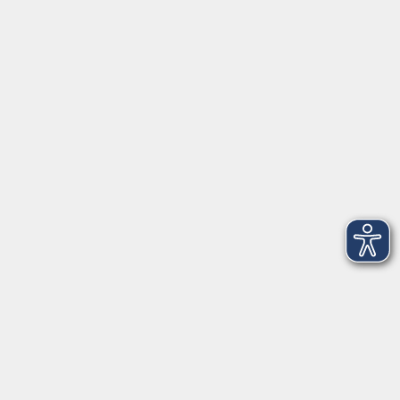
Kontakt
vhs StarnbergAmmersee e. V.
08151 9731210
Geschäftsstelle Starnberg: Bahnhofplatz 14, 82319
Starnberg
info@vhs-starnbergammersee.de
Geschäftsstelle Herrsching: Kienbachstr. 3, 82211
Herrsching
info@vhs-starnbergammersee.de
So erreichen Sie uns.
Öffnungszeiten