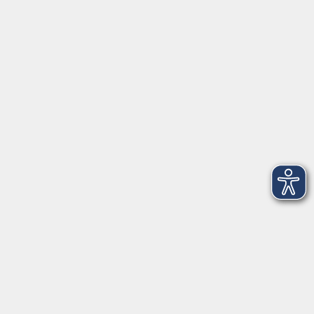
Herrsching
info@vhs-starnbergammersee.de
So erreichen Sie uns.
Öffnungszeiten
Geschäftsstelle Herrsching:
Montag - Freitag
08:30 - 12:30 Uhr
Dienstag
15:00 - 18:00 Uhr
Geschäftsstelle Starnberg:
Montag - Donnerstag
08:30 - 12:30 Uhr
Freitag
10:00 - 12:00 Uhr
Mittwoch zusätzlich
16:00 - 19:00 Uhr
Donnerstag zusätzlich
16:00 - 18:00 Uhr