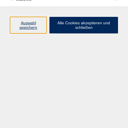
Programm
Auswahl
Alle Cookies akzeptieren und
Gesellschaft
speichern
schließen
Beruf
Sprachen
Gesundheit
Kultur
Junge vhs
Online & Hybrid
Verbraucherbildung
Inhalte
Startseite