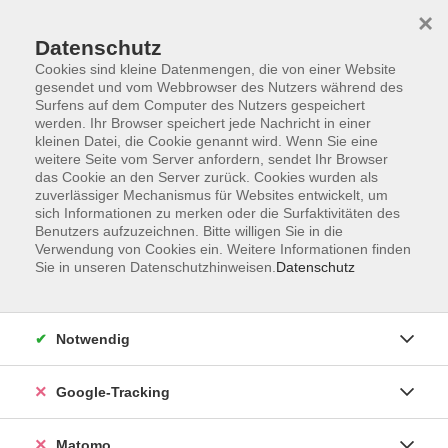
×
Datenschutz
Cookies sind kleine Datenmengen, die von einer Website
gesendet und vom Webbrowser des Nutzers während des
Surfens auf dem Computer des Nutzers gespeichert
Skip to main content
werden. Ihr Browser speichert jede Nachricht in einer
kleinen Datei, die Cookie genannt wird. Wenn Sie eine
weitere Seite vom Server anfordern, sendet Ihr Browser
Der Kurs konnte nicht gefunden werden.
das Cookie an den Server zurück. Cookies wurden als
zuverlässiger Mechanismus für Websites entwickelt, um
sich Informationen zu merken oder die Surfaktivitäten des
Benutzers aufzuzeichnen. Bitte willigen Sie in die
Verwendung von Cookies ein. Weitere Informationen finden
Sie in unseren Datenschutzhinweisen.
Datenschutz
AGB
Datenschutzerklärung
Impressum
Notwendig
Newsletter
| Login für Kursleitende
Google-Tracking
Widerruf
Matomo